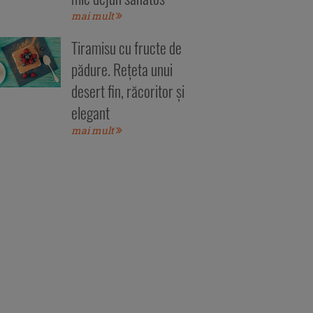
mai mult
Tiramisu cu fructe de
pădure. Rețeta unui
desert fin, răcoritor și
elegant
mai mult