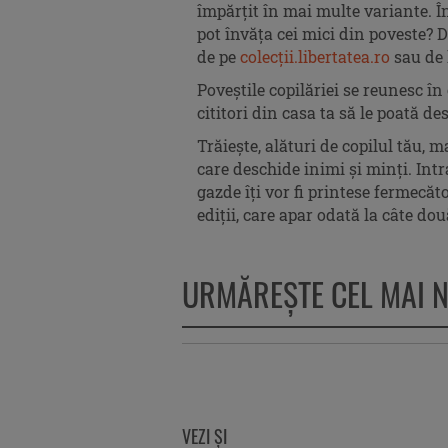
împărțit în mai multe variante. Î
pot învăța cei mici din poveste? 
de pe
colecții.libertatea.ro
sau de 
Poveștile copilăriei se reunesc în
cititori din casa ta să le poată de
Trăiește, alături de copilul tău, 
care deschide inimi și minți. Int
gazde îți vor fi printese fermecăt
ediții, care apar odată la câte d
URMĂREŞTE CEL MAI 
VEZI ŞI