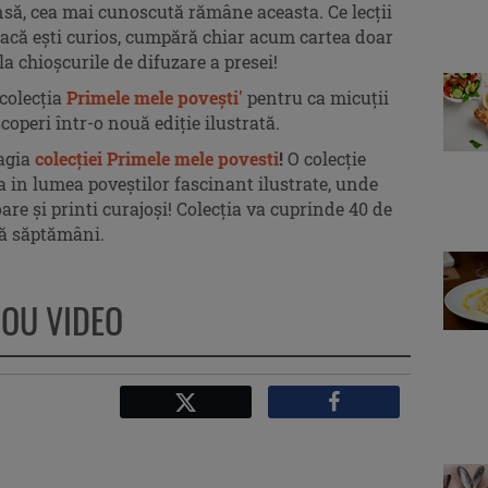
nsă, cea mai cunoscută rămâne aceasta. Ce lecții
Dacă ești curios, cumpără chiar acum cartea doar
la chioșcurile de difuzare a presei!
 colecția
Primele mele povești'
pentru ca micuții
scoperi într-o nouă ediție ilustrată.
magia
colecției Primele mele povesti
!
O colecție
ra in lumea poveștilor fascinant ilustrate, unde
oare și printi curajoși! Colecția va cuprinde 40 de
ouă săptămâni.
NOU VIDEO
Facebook
X