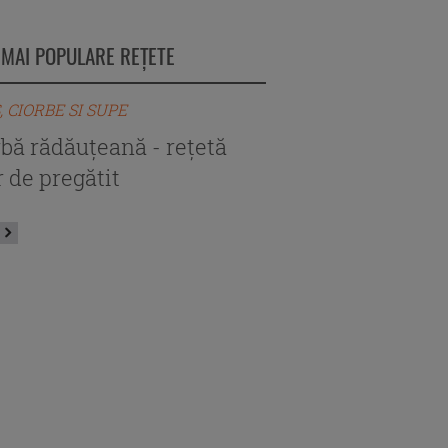
 MAI POPULARE REȚETE
, CIORBE SI SUPE
BORS, CIORBE SI SUPE
rbă rădăuțeană - rețetă
Ciorbă de perişoar
 de pregătit
autentică