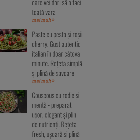
care vei dori să o faci
toată vara
mai mult
Paste cu pesto și roșii
cherry. Gust autentic
italian în doar câteva
minute. Rețeta simplă
și plină de savoare
mai mult
Couscous cu rodie și
mentă - preparat
ușor, elegant și plin
de nutrienți. Rețeta
fresh, ușoară și plină