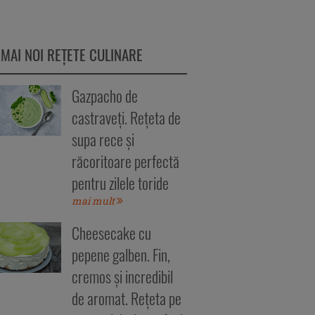
 MAI NOI REȚETE CULINARE
Gazpacho de
castraveți. Rețeta de
supa rece și
răcoritoare perfectă
pentru zilele toride
mai mult
Cheesecake cu
pepene galben. Fin,
cremos și incredibil
de aromat. Rețeta pe