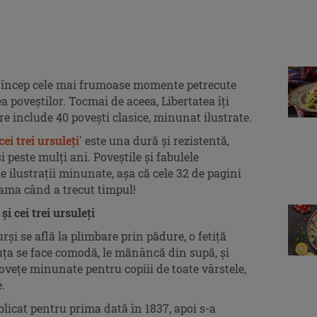
a încep cele mai frumoase momente petrecute
ea poveștilor. Tocmai de aceea, Libertatea îți
e include 40 povești clasice, minunat ilustrate.
cei trei ursuleți'
este una dură și rezistentă,
i peste mulți ani. Poveștile și fabulele
e ilustrații minunate, așa că cele 32 de pagini
seama când a trecut timpul!
i
și cei trei ursuleți
rși se află la plimbare prin pădure, o fetiță
uța se face comodă, le mănâncă din supă, și
vețe minunate pentru copiii de toate vârstele,
.
licat pentru prima dată în 1837, apoi s-a