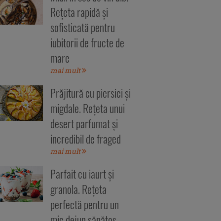
Rețeta rapidă și
sofisticată pentru
iubitorii de fructe de
mare
mai mult
Prăjitură cu piersici și
migdale. Rețeta unui
desert parfumat și
incredibil de fraged
mai mult
Parfait cu iaurt și
granola. Rețeta
perfectă pentru un
mic dejun sănătos