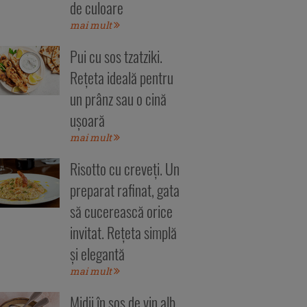
de culoare
mai mult
Pui cu sos tzatziki.
Rețeta ideală pentru
un prânz sau o cină
ușoară
mai mult
Risotto cu creveți. Un
preparat rafinat, gata
să cucerească orice
invitat. Rețeta simplă
și elegantă
mai mult
Midii în sos de vin alb.