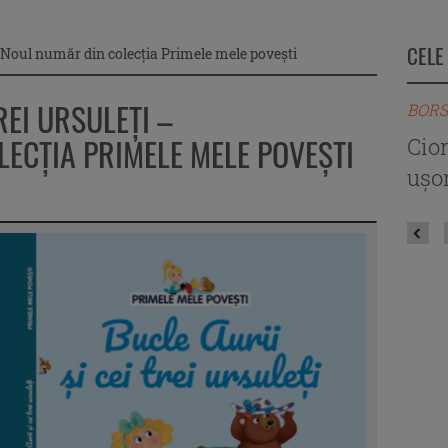
CELE
i – Noul număr din colecția Primele mele povești
REI URSULEȚI –
BORS
ECȚIA PRIMELE MELE POVEȘTI
Cio
ușor