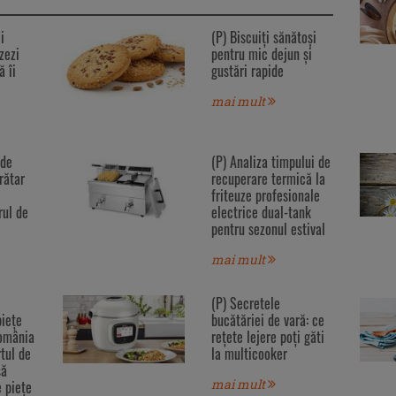
i
(P) Biscuiți sănătoși
zezi
pentru mic dejun și
ă îi
gustări rapide
mai mult
 de
(P) Analiza timpului de
rătar
recuperare termică la
friteuze profesionale
rul de
electrice dual-tank
pentru sezonul estival
mai mult
(P) Secretele
iețe
bucătăriei de vară: ce
România
rețete lejere poți găti
rtul de
la multicooker
să
mai mult
e piețe