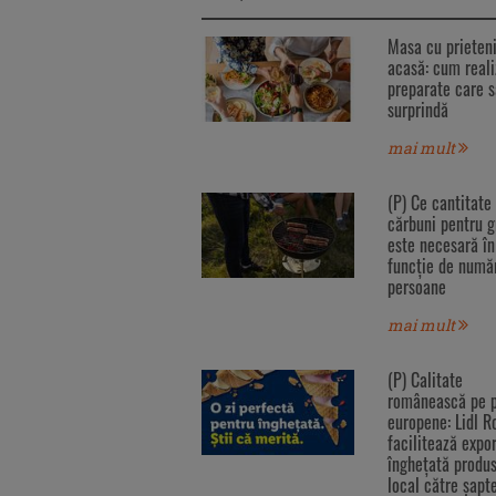
Masa cu prieteni
acasă: cum reali
preparate care s
surprindă
mai mult
(P) Ce cantitate
cărbuni pentru g
este necesară în
funcție de numă
persoane
mai mult
(P) Calitate
românească pe p
europene: Lidl 
facilitează expo
înghețată produ
local către șapt