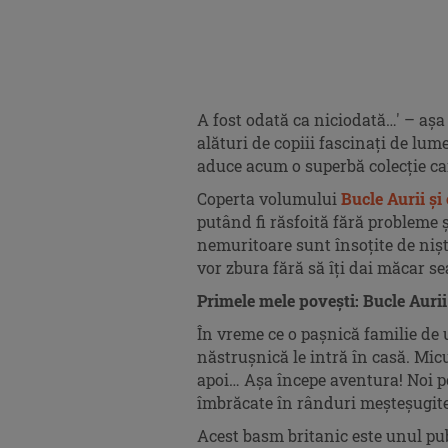
A fost odată ca niciodată…' – aș
alături de copiii fascinați de lum
aduce acum o superbă colecție car
Coperta volumului
Bucle Aurii și 
putând fi răsfoită fără probleme ș
nemuritoare sunt însoțite de nișt
vor zbura fără să îți dai măcar 
Primele mele povești: Bucle Auri
În vreme ce o pașnică familie de u
năstrușnică le intră în casă. Mic
apoi… Așa începe aventura! Noi po
îmbrăcate în rânduri meșteșugite
Acest basm britanic este unul pub