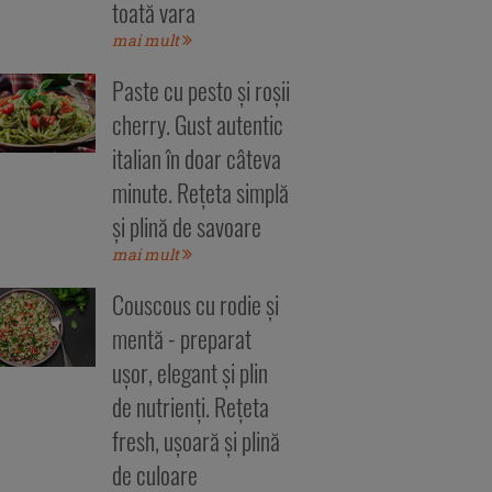
toată vara
mai mult
Paste cu pesto și roșii
cherry. Gust autentic
italian în doar câteva
minute. Rețeta simplă
și plină de savoare
mai mult
Couscous cu rodie și
mentă - preparat
ușor, elegant și plin
de nutrienți. Rețeta
fresh, ușoară și plină
de culoare