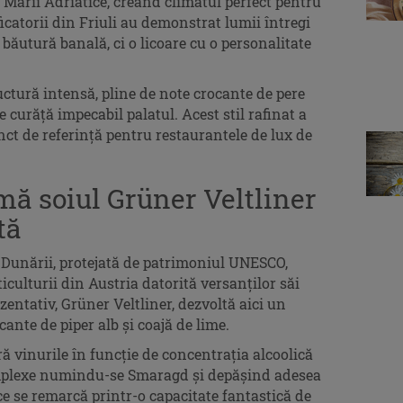
a Mării Adriatice, creând climatul perfect pentru
icatorii din Friuli au demonstrat lumii întregi
o băutură banală, ci o licoare cu o personalitate
ructură intensă, pline de note crocante de pere
re curăță impecabil palatul. Acest stil rafinat a
ct de referință pentru restaurantele de lux de
ă soiul Grüner Veltliner
tă
 Dunării, protejată de patrimoniul UNESCO,
iculturii din Austria datorită versanților săi
ezentativ, Grüner Veltliner, dezvoltă aici un
ante de piper alb și coajă de lime.
ră vinurile în funcție de concentrația alcoolică
omplexe numindu-se Smaragd și depășind adesea
ece se remarcă printr-o capacitate fantastică de