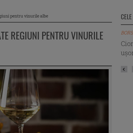
CELE
giuni pentru vinurile albe
ATE REGIUNI PENTRU VINURILE
BORS
Cio
ușor