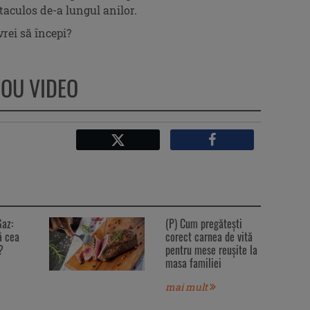
taculos de-a lungul anilor.
rei să începi?
NOU VIDEO
Facebook
X
Gaz:
(P) Cum pregătești
ă cea
corect carnea de vită
?
pentru mese reușite la
masa familiei
mai mult