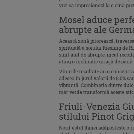
vrei să impresionezi la o cină pre
Mosel aduce perf
abrupte ale Germ
Această zonă pitorească, traversa
spirituală a soiului Riesling de Ri
sunt atât de abrupte, încât recol
ating o înclinație uriașă de până 
Vinurile rezultate au o concentra
adesea în jurul valorii de 8.5% s
vibrantă. Combinația dintre dulce
măr verde transformă aceste sticle
Friuli-Venezia Gi
stilului Pinot Gr
Nord-estul Italiei adăpostește o