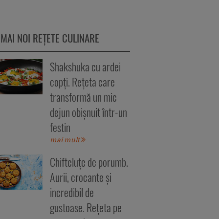
 MAI NOI REȚETE CULINARE
Shakshuka cu ardei
copți. Rețeta care
transformă un mic
dejun obișnuit într-un
festin
mai mult
Chifteluțe de porumb.
Aurii, crocante și
incredibil de
gustoase. Rețeta pe