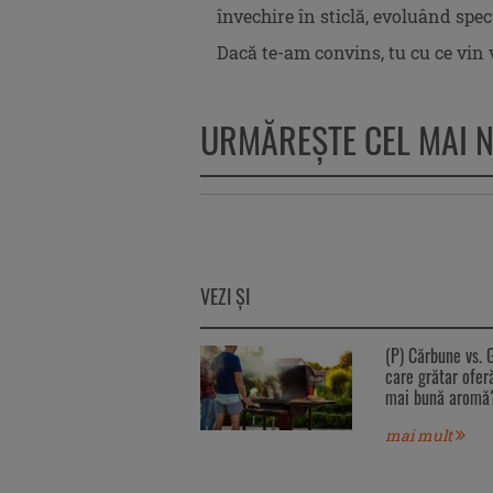
învechire în sticlă, evoluând spec
Dacă te-am convins, tu cu ce vin v
URMĂREŞTE CEL MAI 
VEZI ŞI
(P) Cărbune vs. 
care grătar ofer
mai bună aromă
mai mult