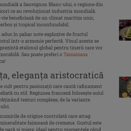
mondială a Sauvignon Blanc-ului, o regiune din
icori ce au revoluționat industria mondială.
-vie beneficiază de un climat maritim unic,
ierbos și tropical inconfundabil.
 aduc în pahar note explozive de fructul
, totul într-o armonie perfectă. Vinul acesta se
 reprezintă etalonul global pentru tinerii care vor
morabilă. Sau poate preferi o
Tamaioasa
ca!
ța, eleganța aristocratică
e cult pentru pasionații care caută rafinament
teliată cu stil. Regiunea franceză folosește soiul
obținând texturi complexe, de la variante
ulci.
numirile de origine controlată care atrag
 mineralitate faimoasă de cremene. Gustul este
 de pară și miere, ideal pentru momentele când