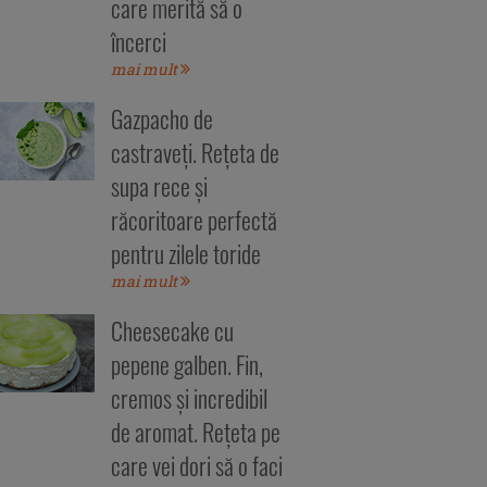
care merită să o
încerci
mai mult
Gazpacho de
castraveți. Rețeta de
supa rece și
răcoritoare perfectă
pentru zilele toride
mai mult
Cheesecake cu
pepene galben. Fin,
cremos și incredibil
de aromat. Rețeta pe
care vei dori să o faci