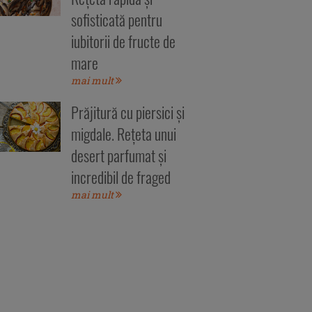
sofisticată pentru
iubitorii de fructe de
mare
mai mult
Prăjitură cu piersici și
migdale. Rețeta unui
desert parfumat și
incredibil de fraged
mai mult