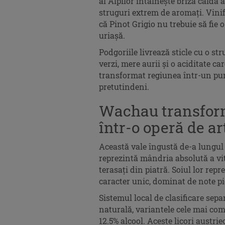
al Alpilor întâlnește briza caldă 
struguri extrem de aromați. Vinif
că Pinot Grigio nu trebuie să fie 
uriașă.
Podgoriile livrează sticle cu o st
verzi, mere aurii și o aciditate ca
transformat regiunea într-un pun
pretutindeni.
Wachau transform
într-o operă de ar
Această vale îngustă de-a lungul
reprezintă mândria absolută a vit
terasați din piatră. Soiul lor repr
caracter unic, dominat de note pic
Sistemul local de clasificare sepa
naturală, variantele cele mai c
12.5% alcool. Aceste licori austri