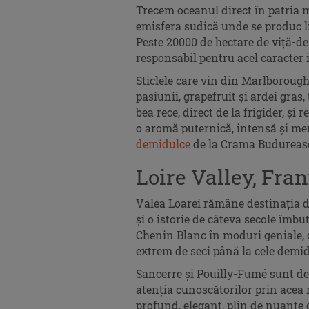
Trecem oceanul direct în patria 
emisfera sudică unde se produc l
Peste 20000 de hectare de viță-de
responsabil pentru acel caracter 
Sticlele care vin din Marlborough
pasiunii, grapefruit și ardei gras
bea rece, direct de la frigider, și
o aromă puternică, intensă și me
demidulce
de la Crama Budureas
Loire Valley, Fran
Valea Loarei rămâne destinația d
și o istorie de câteva secole îmbu
Chenin Blanc în moduri geniale, 
extrem de seci până la cele demid
Sancerre și Pouilly-Fumé sunt de
atenția cunoscătorilor prin acea
profund, elegant, plin de nuanțe