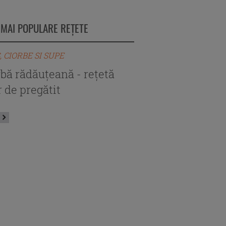
 MAI POPULARE REȚETE
, CIORBE SI SUPE
BORS, CIORBE SI SUPE
rbă rădăuțeană - rețetă
Ciorbă de perişoar
 de pregătit
autentică