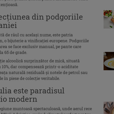
tențioasă.
ecțiunea din podgoriile
aniei
tă de râul cu același nume, este patria
n, o bijuterie a vinificației europene. Podgoriile
tarea se face exclusiv manual, pe pante care
la 65 de grade.
ție alcoolică surprinzător de mică, situată
au 10%, dar compensează printr-o aciditate
ața naturală reziduală și notele de petrol sau
 în piese de colecție veritabile.
ulia este paradisul
igio modern
 regiune muntoasă spectaculoasă, unde aerul rece