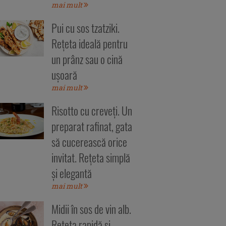
mai mult
Pui cu sos tzatziki.
Rețeta ideală pentru
un prânz sau o cină
ușoară
mai mult
Risotto cu creveți. Un
preparat rafinat, gata
să cucerească orice
invitat. Rețeta simplă
și elegantă
mai mult
Midii în sos de vin alb.
Rețeta rapidă și