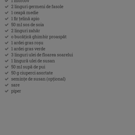
1 morcov
2 linguri germeni de fasole
1 ceapă medie
1 fir țelină apio
50 ml sos de soia
2 linguri zahăr
o bucățică ghimbir proaspăt
1 ardei gras roșu
1 ardei gras verde
3 linguri ulei de floarea soarelui
1 lingură ulei de susan
50 ml supă de pui
50 g ciuperci asortate
semințe de susan (opțional)
sare
piper