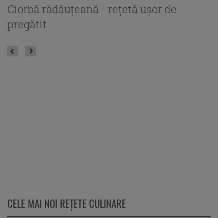
Ciorbă rădăuțeană - rețetă ușor de
C
pregătit
CELE MAI NOI REȚETE CULINARE