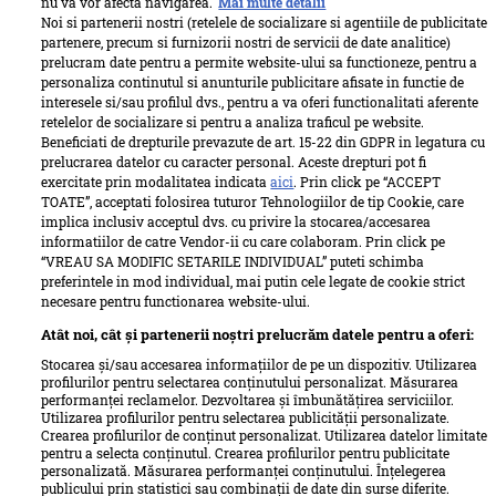
nu vă vor afecta navigarea.
Mai multe detalii
Noi si partenerii nostri (retelele de socializare si agentiile de publicitate
partenere, precum si furnizorii nostri de servicii de date analitice)
prelucram date pentru a permite website-ului sa functioneze, pentru a
personaliza continutul si anunturile publicitare afisate in functie de
interesele si/sau profilul dvs., pentru a va oferi functionalitati aferente
retelelor de socializare si pentru a analiza traficul pe website.
Beneficiati de drepturile prevazute de art. 15-22 din GDPR in legatura cu
prelucrarea datelor cu caracter personal. Aceste drepturi pot fi
exercitate prin modalitatea indicata
aici
. Prin click pe “ACCEPT
TOATE”, acceptati folosirea tuturor Tehnologiilor de tip Cookie, care
implica inclusiv acceptul dvs. cu privire la stocarea/accesarea
informatiilor de catre Vendor-ii cu care colaboram. Prin click pe
“VREAU SA MODIFIC SETARILE INDIVIDUAL” puteti schimba
preferintele in mod individual, mai putin cele legate de cookie strict
necesare pentru functionarea website-ului.
Atât noi, cât și partenerii noștri prelucrăm datele pentru a oferi:
Stocarea și/sau accesarea informațiilor de pe un dispozitiv. Utilizarea
profilurilor pentru selectarea conținutului personalizat. Măsurarea
performanței reclamelor. Dezvoltarea și îmbunătățirea serviciilor.
Utilizarea profilurilor pentru selectarea publicității personalizate.
Termeni si conditii
Despre cookies
Crearea profilurilor de conținut personalizat. Utilizarea datelor limitate
Politica de confidențialitate
Despre Unica
Echipa Unica
pentru a selecta conținutul. Crearea profilurilor pentru publicitate
personalizată. Măsurarea performanței conținutului. Înțelegerea
Sitemap
Contact
publicului prin statistici sau combinații de date din surse diferite.