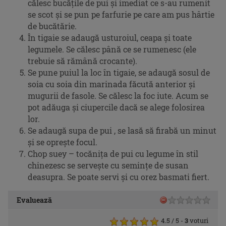
călesc bucățile de pui și imediat ce s-au rumenit
se scot și se pun pe farfurie pe care am pus hârtie
de bucătărie.
În tigaie se adaugă usturoiul, ceapa și toate
legumele. Se călesc până ce se rumenesc (ele
trebuie să rămână crocante).
Se pune puiul la loc în tigaie, se adaugă sosul de
soia cu soia din marinada făcută anterior și
mugurii de fasole. Se călesc la foc iute. Acum se
pot adăuga și ciupercile dacă se alege folosirea
lor.
Se adaugă supa de pui , se lasă să firabă un minut
și se oprește focul.
Chop suey – tocănița de pui cu legume în stil
chinezesc se servește cu semințe de susan
deasupra. Se poate servi și cu orez basmati fiert.
Evaluează
4.5
/ 5
-
3
voturi