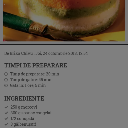
De
Erika Chivu
,
Joi, 24 octombrie 2013, 12:54
TIMPI DE PREPARARE
Timp de preparare:
20
min
Timp de gatire:
45
min
Gata in:
1 ore, 5
min
INGREDIENTE
250 g morcovi
300 g spanac congelat
1/2 conopidă
3 gălbenuşuri