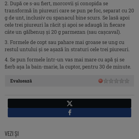
2. După ce s-au fiert, morcovii şi conopida se
transformă în piureuri care se pun pe foc, separat cu 20
g de unt, inclusiv cu spanacul bine scurs. Se lasă apoi
cele trei piureuri la răcit şi apoi se adaugă în fiecare
câte un gălbenuş şi 20 g parmezan (sau caşcaval).
3. Formele de copt sau pahare mai groase se ung cu
restul untului şi se aşază în straturi cele trei piureuri.
4. Se pun formele într-un vas mai mare cu apă şi se
fierb aşa la bain-marie, la cuptor, pentru 30 de minute.
Evaluează
X
Facebook
VEZI ŞI