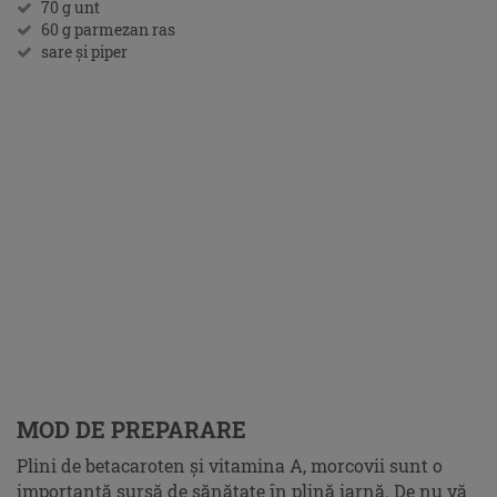
70 g unt
60 g parmezan ras
sare şi piper
MOD DE PREPARARE
Plini de betacaroten şi vitamina A, morcovii sunt o
importantă sursă de sănătate în plină iarnă. De nu vă