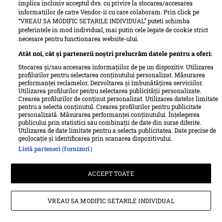
implica inclusiv acceptul dvs. cu privire la stocarea/accesarea
informatiilor de catre Vendor-ii cu care colaboram. Prin click pe
“VREAU SA MODIFIC SETARILE INDIVIDUAL” puteti schimba
preferintele in mod individual, mai putin cele legate de cookie strict
necesare pentru functionarea website-ului.
Atât noi, cât și partenerii noștri prelucrăm datele pentru a oferi:
Stocarea și/sau accesarea informațiilor de pe un dispozitiv. Utilizarea
profilurilor pentru selectarea conținutului personalizat. Măsurarea
performanței reclamelor. Dezvoltarea și îmbunătățirea serviciilor.
Utilizarea profilurilor pentru selectarea publicității personalizate.
Termeni si conditii
Despre cookies
Crearea profilurilor de conținut personalizat. Utilizarea datelor limitate
Politica de confidențialitate
Despre Unica
Echipa Unica
pentru a selecta conținutul. Crearea profilurilor pentru publicitate
personalizată. Măsurarea performanței conținutului. Înțelegerea
Sitemap
Contact
publicului prin statistici sau combinații de date din surse diferite.
Utilizarea de date limitate pentru a selecta publicitatea. Date precise de
Retete culinare – Romanesti si din Bucataria internationala
geolocație și identificarea prin scanarea dispozitivului.
Listă parteneri (furnizori)
Pariază responsabil! Decizia ONJN nr. 821/25.09.2025.
ACCEPT TOATE
Jocurile de noroc sunt interzise minorilor.
© Ringier Romania, 2026
VREAU SA MODIFIC SETARILE INDIVIDUAL
All rights reserved