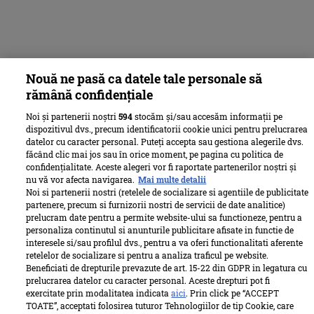
Nouă ne pasă ca datele tale personale să
rămână confidențiale
Noi și partenerii noștri
594
stocăm și/sau accesăm informații pe
dispozitivul dvs., precum identificatorii cookie unici pentru prelucrarea
datelor cu caracter personal. Puteți accepta sau gestiona alegerile dvs.
făcând clic mai jos sau în orice moment, pe pagina cu politica de
confidențialitate. Aceste alegeri vor fi raportate partenerilor noștri și
nu vă vor afecta navigarea.
Mai multe detalii
Noi si partenerii nostri (retelele de socializare si agentiile de publicitate
partenere, precum si furnizorii nostri de servicii de date analitice)
prelucram date pentru a permite website-ului sa functioneze, pentru a
personaliza continutul si anunturile publicitare afisate in functie de
interesele si/sau profilul dvs., pentru a va oferi functionalitati aferente
retelelor de socializare si pentru a analiza traficul pe website.
Beneficiati de drepturile prevazute de art. 15-22 din GDPR in legatura cu
prelucrarea datelor cu caracter personal. Aceste drepturi pot fi
exercitate prin modalitatea indicata
aici
. Prin click pe “ACCEPT
TOATE”, acceptati folosirea tuturor Tehnologiilor de tip Cookie, care