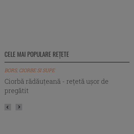
CELE MAI POPULARE REȚETE
BORS, CIORBE SI SUPE
B
Ciorbă rădăuțeană - rețetă ușor de
C
pregătit