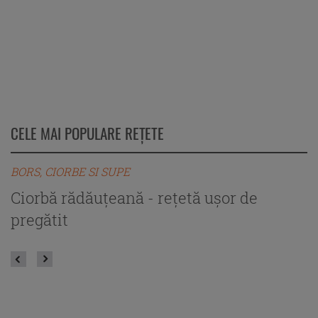
CELE MAI POPULARE REȚETE
BORS, CIORBE SI SUPE
B
Ciorbă rădăuțeană - rețetă ușor de
C
pregătit