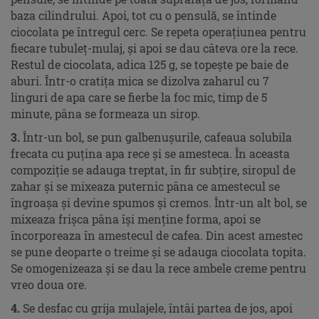
baza cilindrului. Apoi, tot cu o pensulă, se întinde
ciocolata pe întregul cerc. Se repeta operaţiunea pentru
fiecare tubuleţ-mulaj, şi apoi se dau câteva ore la rece.
Restul de ciocolata, adica 125 g, se topește pe baie de
aburi. Într-o cratiţa mica se dizolva zaharul cu 7
linguri de apa care se fierbe la foc mic, timp de 5
minute, pâna se formeaza un sirop.
3.
Într-un bol, se pun galbenuşurile, cafeaua solubila
frecata cu puţina apa rece şi se amesteca. În aceasta
compoziţie se adauga treptat, în fir subţire, siropul de
zahar şi se mixeaza puternic pâna ce amestecul se
îngroaşa şi devine spumos şi cremos. Într-un alt bol, se
mixeaza frişca pâna îşi menţine forma, apoi se
încorporeaza în amestecul de cafea. Din acest amestec
se pune deoparte o treime şi se adauga ciocolata topita.
Se omogenizeaza şi se dau la rece ambele creme pentru
vreo doua ore.
4.
Se desfac cu grija mulajele, întâi partea de jos, apoi