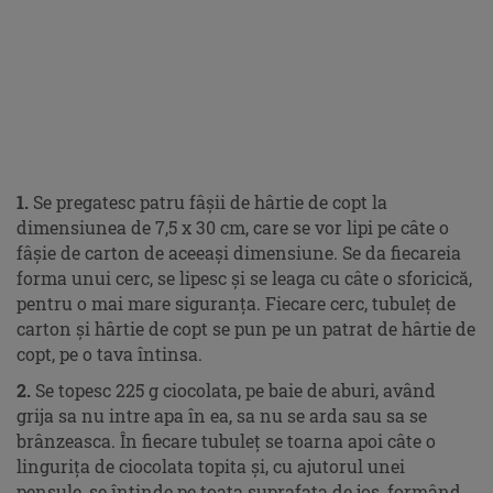
1.
Se pregatesc patru fâşii de hârtie de copt la
dimensiunea de 7,5 x 30 cm, care se vor lipi pe câte o
fâşie de carton de aceeaşi dimensiune. Se da fiecareia
forma unui cerc, se lipesc şi se leaga cu câte o sforicică,
pentru o mai mare siguranţa. Fiecare cerc, tubuleţ de
carton şi hârtie de copt se pun pe un patrat de hârtie de
copt, pe o tava întinsa.
2.
Se topesc 225 g ciocolata, pe baie de aburi, având
grija sa nu intre apa în ea, sa nu se arda sau sa se
brânzeasca. În fiecare tubuleţ se toarna apoi câte o
linguriţa de ciocolata topita şi, cu ajutorul unei
pensule, se întinde pe toata suprafaţa de jos, formând