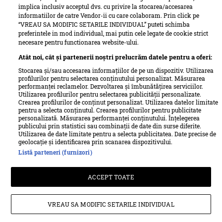
implica inclusiv acceptul dvs. cu privire la stocarea/accesarea
informatiilor de catre Vendor-ii cu care colaboram. Prin click pe
“VREAU SA MODIFIC SETARILE INDIVIDUAL” puteti schimba
preferintele in mod individual, mai putin cele legate de cookie strict
necesare pentru functionarea website-ului.
Atât noi, cât și partenerii noștri prelucrăm datele pentru a oferi:
Stocarea și/sau accesarea informațiilor de pe un dispozitiv. Utilizarea
profilurilor pentru selectarea conținutului personalizat. Măsurarea
performanței reclamelor. Dezvoltarea și îmbunătățirea serviciilor.
Utilizarea profilurilor pentru selectarea publicității personalizate.
Termeni si conditii
Despre cookies
Crearea profilurilor de conținut personalizat. Utilizarea datelor limitate
Politica de confidențialitate
Despre Unica
Echipa Unica
pentru a selecta conținutul. Crearea profilurilor pentru publicitate
personalizată. Măsurarea performanței conținutului. Înțelegerea
Sitemap
Contact
publicului prin statistici sau combinații de date din surse diferite.
Utilizarea de date limitate pentru a selecta publicitatea. Date precise de
Retete culinare – Romanesti si din Bucataria internationala
geolocație și identificarea prin scanarea dispozitivului.
Listă parteneri (furnizori)
Pariază responsabil! Decizia ONJN nr. 821/25.09.2025.
ACCEPT TOATE
Jocurile de noroc sunt interzise minorilor.
© Ringier Romania, 2026
VREAU SA MODIFIC SETARILE INDIVIDUAL
All rights reserved