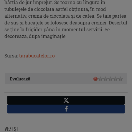
hârtia de jur împrejur. Se toarna cu lingura în
tubuleţele de ciocolata astfel obţinuta, în mod
alternativ, crema de ciocolata şi de cafea. Se taie partea
de sus şi bucaţele se folosesc deasupra cremei. Desertul
se ţine la frigider pâna în momentul servirii. Se
decoreaza, dupa imaginaţie.
Sursa:
tarabucatelor.ro
Evaluează
X
Facebook
VEZI ŞI