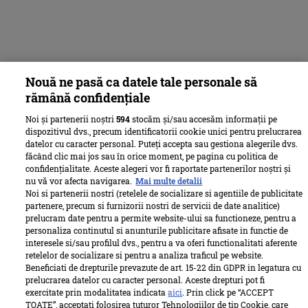
Nouă ne pasă ca datele tale personale să
rămână confidențiale
Noi și partenerii noștri
594
stocăm și/sau accesăm informații pe
dispozitivul dvs., precum identificatorii cookie unici pentru prelucrarea
datelor cu caracter personal. Puteți accepta sau gestiona alegerile dvs.
făcând clic mai jos sau în orice moment, pe pagina cu politica de
confidențialitate. Aceste alegeri vor fi raportate partenerilor noștri și
nu vă vor afecta navigarea.
Mai multe detalii
Noi si partenerii nostri (retelele de socializare si agentiile de publicitate
partenere, precum si furnizorii nostri de servicii de date analitice)
prelucram date pentru a permite website-ului sa functioneze, pentru a
personaliza continutul si anunturile publicitare afisate in functie de
interesele si/sau profilul dvs., pentru a va oferi functionalitati aferente
retelelor de socializare si pentru a analiza traficul pe website.
Beneficiati de drepturile prevazute de art. 15-22 din GDPR in legatura cu
prelucrarea datelor cu caracter personal. Aceste drepturi pot fi
exercitate prin modalitatea indicata
aici
. Prin click pe “ACCEPT
TOATE”, acceptati folosirea tuturor Tehnologiilor de tip Cookie, care