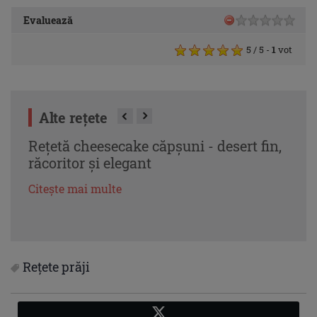
Evaluează
5
/ 5
-
1
vot
Alte rețete
Rețetă cheesecake căpșuni - desert fin,
Căpș
răcoritor și elegant
eleg
Citește mai multe
Citeș
Rețete prăji