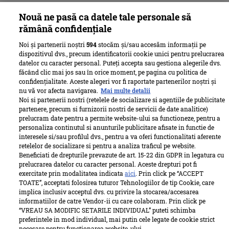
Nouă ne pasă ca datele tale personale să
rămână confidențiale
Noi și partenerii noștri
594
stocăm și/sau accesăm informații pe
dispozitivul dvs., precum identificatorii cookie unici pentru prelucrarea
datelor cu caracter personal. Puteți accepta sau gestiona alegerile dvs.
făcând clic mai jos sau în orice moment, pe pagina cu politica de
confidențialitate. Aceste alegeri vor fi raportate partenerilor noștri și
nu vă vor afecta navigarea.
Mai multe detalii
Noi si partenerii nostri (retelele de socializare si agentiile de publicitate
partenere, precum si furnizorii nostri de servicii de date analitice)
prelucram date pentru a permite website-ului sa functioneze, pentru a
personaliza continutul si anunturile publicitare afisate in functie de
interesele si/sau profilul dvs., pentru a va oferi functionalitati aferente
retelelor de socializare si pentru a analiza traficul pe website.
Beneficiati de drepturile prevazute de art. 15-22 din GDPR in legatura cu
prelucrarea datelor cu caracter personal. Aceste drepturi pot fi
exercitate prin modalitatea indicata
aici
. Prin click pe “ACCEPT
TOATE”, acceptati folosirea tuturor Tehnologiilor de tip Cookie, care
implica inclusiv acceptul dvs. cu privire la stocarea/accesarea
informatiilor de catre Vendor-ii cu care colaboram. Prin click pe
“VREAU SA MODIFIC SETARILE INDIVIDUAL” puteti schimba
preferintele in mod individual, mai putin cele legate de cookie strict
necesare pentru functionarea website-ului.