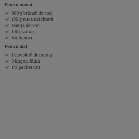
Pentru cremă
600 g brânză de vaci
100 g nucă măcinată
esenţă de rom
100 g zahăr
6 albuşuri
Pentru blat
1 ciocolată de menaj
3 linguri făină
1/2 pachet unt