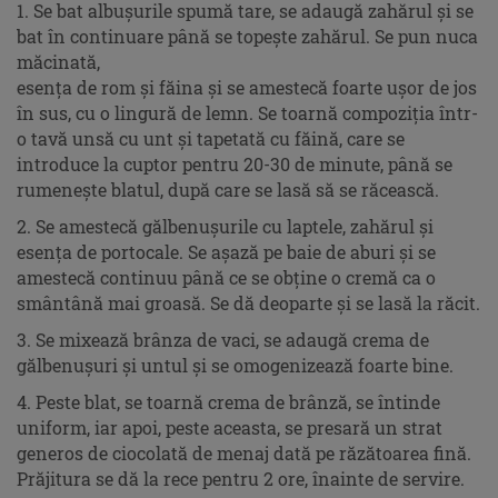
1. Se bat albușurile spumă tare, se adaugă zahărul și se
bat în continuare până se topește zahărul. Se pun nuca
măcinată,
esența de rom și făina și se amestecă foarte ușor de jos
în sus, cu o lingură de lemn. Se toarnă compoziția într-
o tavă unsă cu unt și tapetată cu făină, care se
introduce la cuptor pentru 20-30 de minute, până se
rumenește blatul, după care se lasă să se răcească.
2. Se amestecă gălbenușurile cu laptele, zahărul și
esența de portocale. Se așază pe baie de aburi și se
amestecă continuu până ce se obține o cremă ca o
smântână mai groasă. Se dă deoparte și se lasă la răcit.
3. Se mixează brânza de vaci, se adaugă crema de
gălbenușuri și untul și se omogenizează foarte bine.
4. Peste blat, se toarnă crema de brânză, se întinde
uniform, iar apoi, peste aceasta, se presară un strat
generos de ciocolată de menaj dată pe răzătoarea fină.
Prăjitura se dă la rece pentru 2 ore, înainte de servire.