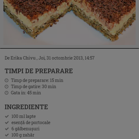
De
Erika Chivu
,
Joi, 31 octombrie 2013, 14:57
TIMPI DE PREPARARE
Timp de preparare:
15
min
Timp de gatire:
30
min
Gata in:
45
min
INGREDIENTE
100 ml lapte
esenţă de portocale
6 gălbenuşuri
100 g zahăr