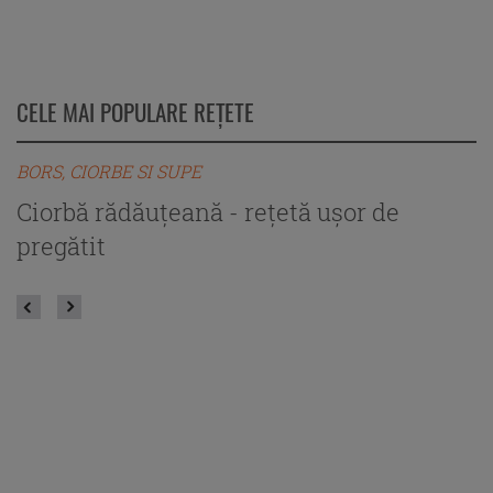
CELE MAI POPULARE REȚETE
BORS, CIORBE SI SUPE
B
Ciorbă rădăuțeană - rețetă ușor de
C
pregătit