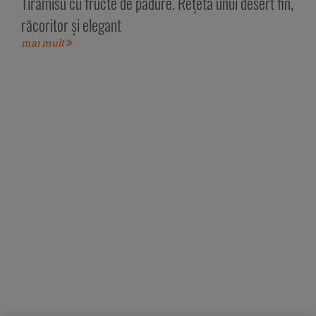
Tiramisu cu fructe de pădure. Rețeta unui desert fin,
răcoritor și elegant
mai mult