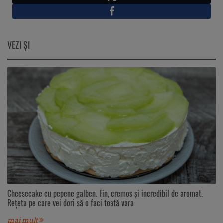
X
Facebook
VEZI ŞI
Cheesecake cu pepene galben. Fin, cremos și incredibil de aromat.
Rețeta pe care vei dori să o faci toată vara
mai mult