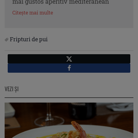
mai gustos aperitiv mediteranean
Citește mai multe
Fripturi de pui
X
Facebook
VEZI ŞI