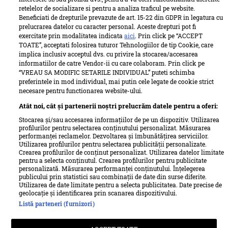
retelelor de socializare si pentru a analiza traficul pe website.
Beneficiati de drepturile prevazute de art. 15-22 din GDPR in legatura cu
prelucrarea datelor cu caracter personal. Aceste drepturi pot fi
exercitate prin modalitatea indicata
aici
. Prin click pe “ACCEPT
TOATE”, acceptati folosirea tuturor Tehnologiilor de tip Cookie, care
implica inclusiv acceptul dvs. cu privire la stocarea/accesarea
informatiilor de catre Vendor-ii cu care colaboram. Prin click pe
“VREAU SA MODIFIC SETARILE INDIVIDUAL” puteti schimba
preferintele in mod individual, mai putin cele legate de cookie strict
necesare pentru functionarea website-ului.
Atât noi, cât și partenerii noștri prelucrăm datele pentru a oferi:
Stocarea și/sau accesarea informațiilor de pe un dispozitiv. Utilizarea
profilurilor pentru selectarea conținutului personalizat. Măsurarea
performanței reclamelor. Dezvoltarea și îmbunătățirea serviciilor.
Utilizarea profilurilor pentru selectarea publicității personalizate.
Termeni si conditii
Despre cookies
Crearea profilurilor de conținut personalizat. Utilizarea datelor limitate
Politica de confidențialitate
Despre Unica
Echipa Unica
pentru a selecta conținutul. Crearea profilurilor pentru publicitate
personalizată. Măsurarea performanței conținutului. Înțelegerea
Sitemap
Contact
publicului prin statistici sau combinații de date din surse diferite.
Utilizarea de date limitate pentru a selecta publicitatea. Date precise de
Retete culinare – Romanesti si din Bucataria internationala
geolocație și identificarea prin scanarea dispozitivului.
Listă parteneri (furnizori)