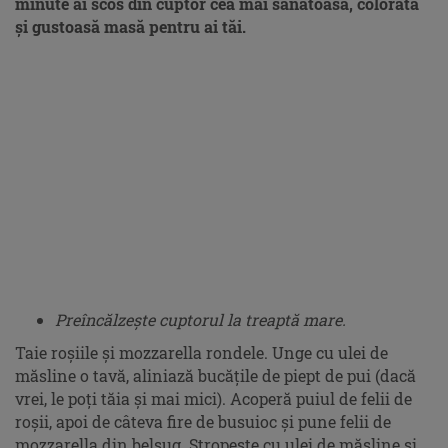
minute ai scos din cuptor cea mai sănătoasă, colorată
și gustoasă masă pentru ai tăi.
Preîncălzește cuptorul la treaptă mare.
Taie roșiile și mozzarella rondele. Unge cu ulei de
măsline o tavă, aliniază bucățile de piept de pui (dacă
vrei, le poți tăia și mai mici). Acoperă puiul de felii de
roșii, apoi de câteva fire de busuioc și pune felii de
mozzarella din belșug. Stropește cu ulei de măsline și,