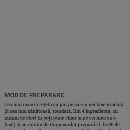
MOD DE PREPARARE
Cea mai ușoară rețetă cu pui pe care o vei face vrodată.
Și cea mai sănătoasă, totodată. Din 4 ingrediente, cu
minim de efort (îi poți pune chiar și pe cei mici să o
facă) și cu minim de timpacordat preparării. În 30 de