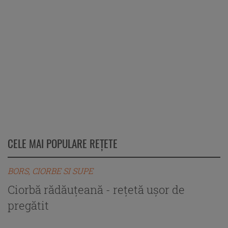
CELE MAI POPULARE REȚETE
BORS, CIORBE SI SUPE
B
Ciorbă rădăuțeană - rețetă ușor de
C
pregătit