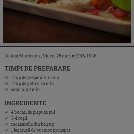
De
Ana Munteanu
,
Vineri, 25 martie 2016, 15:36
TIMPI DE PREPARARE
Timp de preparare:
5
min
Timp de gatire:
25
min
Gata in:
30
min
INGREDIENTE
4 bucăți de piept de pui
3-4 roșii
mozzarella din belșug
1 legătură de busuioc proaspăt