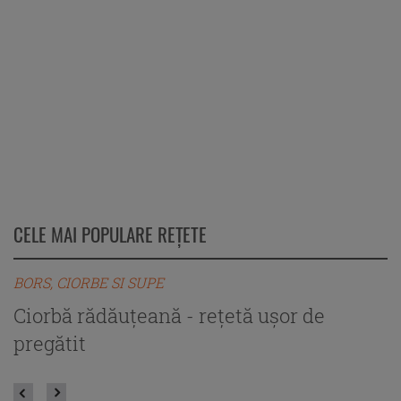
CELE MAI POPULARE REȚETE
BORS, CIORBE SI SUPE
B
Ciorbă rădăuțeană - rețetă ușor de
C
pregătit