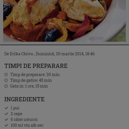
De
Erika Chivu
,
Duminică, 30 martie 2014, 18:46
TIMPI DE PREPARARE
Timp de preparare:
30
min
Timp de gatire:
45
min
Gata in:
1 ore, 15
min
INGREDIENTE
1 pui
2 cepe
6 căţei usturoi
100 ml vin alb sec