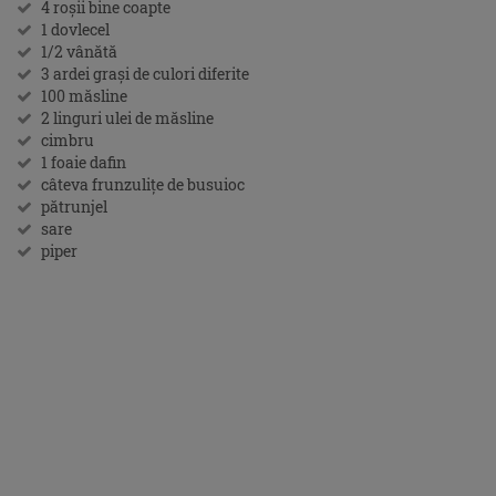
4 roşii bine coapte
1 dovlecel
1/2 vânătă
3 ardei graşi de culori diferite
100 măsline
2 linguri ulei de măsline
cimbru
1 foaie dafin
câteva frunzuliţe de busuioc
pătrunjel
sare
piper