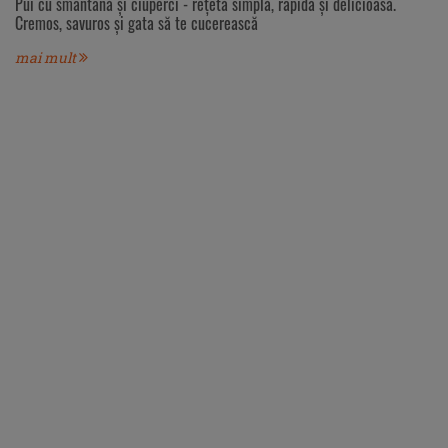
Pui cu smântână și ciuperci - rețetă simplă, rapidă și delicioasă.
Cremos, savuros și gata să te cucerească
mai mult