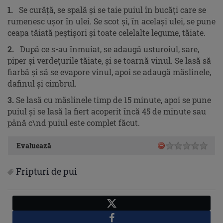
1.
Se curăţă, se spală şi se taie puiul în bucăţi care se
rumenesc uşor în ulei. Se scot şi, în acelaşi ulei, se pune
ceapa tăiată peștişori şi toate celelalte legume, tăiate.
2.
După ce s-au înmuiat, se adaugă usturoiul, sare,
piper şi verdeţurile tăiate, şi se toarnă vinul. Se lasă să
fiarbă şi să se evapore vinul, apoi se adaugă măslinele,
dafinul și cimbrul.
3.
Se lasă cu măslinele timp de 15 minute, apoi se pune
puiul şi se lasă la fiert acoperit încă 45 de minute sau
până c\nd puiul este complet făcut.
Evaluează
Fripturi de pui
X
Facebook