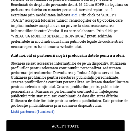
Beneficiati de drepturile prevazute de art. 15-22 din GDPR in legatura cu
prelucrarea datelor cu caracter personal. Aceste drepturi pot fi
exercitate prin modalitatea indicata
aici
. Prin click pe “ACCEPT
TOATE”, acceptati folosirea tuturor Tehnologiilor de tip Cookie, care
implica inclusiv acceptul dvs. cu privire la stocarea/accesarea
informatiilor de catre Vendor-ii cu care colaboram. Prin click pe
“VREAU SA MODIFIC SETARILE INDIVIDUAL” puteti schimba
preferintele in mod individual, mai putin cele legate de cookie strict
necesare pentru functionarea website-ului.
Atât noi, cât și partenerii noștri prelucrăm datele pentru a oferi:
Stocarea și/sau accesarea informațiilor de pe un dispozitiv. Utilizarea
profilurilor pentru selectarea conținutului personalizat. Măsurarea
performanței reclamelor. Dezvoltarea și îmbunătățirea serviciilor.
Utilizarea profilurilor pentru selectarea publicității personalizate.
Termeni si conditii
Despre cookies
Crearea profilurilor de conținut personalizat. Utilizarea datelor limitate
Politica de confidențialitate
Despre Unica
Echipa Unica
pentru a selecta conținutul. Crearea profilurilor pentru publicitate
personalizată. Măsurarea performanței conținutului. Înțelegerea
Sitemap
Contact
publicului prin statistici sau combinații de date din surse diferite.
Utilizarea de date limitate pentru a selecta publicitatea. Date precise de
Retete culinare – Romanesti si din Bucataria internationala
geolocație și identificarea prin scanarea dispozitivului.
Listă parteneri (furnizori)
Pariază responsabil! Decizia ONJN nr. 821/25.09.2025.
ACCEPT TOATE