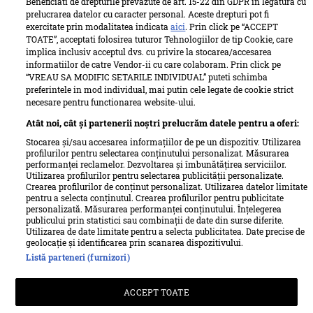
Beneficiati de drepturile prevazute de art. 15-22 din GDPR in legatura cu
prelucrarea datelor cu caracter personal. Aceste drepturi pot fi
exercitate prin modalitatea indicata
aici
. Prin click pe “ACCEPT
TOATE”, acceptati folosirea tuturor Tehnologiilor de tip Cookie, care
implica inclusiv acceptul dvs. cu privire la stocarea/accesarea
informatiilor de catre Vendor-ii cu care colaboram. Prin click pe
“VREAU SA MODIFIC SETARILE INDIVIDUAL” puteti schimba
preferintele in mod individual, mai putin cele legate de cookie strict
necesare pentru functionarea website-ului.
Atât noi, cât și partenerii noștri prelucrăm datele pentru a oferi:
Stocarea și/sau accesarea informațiilor de pe un dispozitiv. Utilizarea
profilurilor pentru selectarea conținutului personalizat. Măsurarea
performanței reclamelor. Dezvoltarea și îmbunătățirea serviciilor.
Utilizarea profilurilor pentru selectarea publicității personalizate.
Termeni si conditii
Despre cookies
Crearea profilurilor de conținut personalizat. Utilizarea datelor limitate
Politica de confidențialitate
Despre Unica
Echipa Unica
pentru a selecta conținutul. Crearea profilurilor pentru publicitate
personalizată. Măsurarea performanței conținutului. Înțelegerea
Sitemap
Contact
publicului prin statistici sau combinații de date din surse diferite.
Utilizarea de date limitate pentru a selecta publicitatea. Date precise de
Retete culinare – Romanesti si din Bucataria internationala
geolocație și identificarea prin scanarea dispozitivului.
Listă parteneri (furnizori)
Pariază responsabil! Decizia ONJN nr. 821/25.09.2025.
ACCEPT TOATE
Jocurile de noroc sunt interzise minorilor.