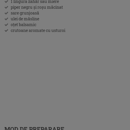
1 lingura zahăr sau miere
piper negru şi roşu măcinat
sare grunjoasă
ulei de măsline
oţet balsamic
crutoane aromate cu usturoi
MOD DE PREPARARE