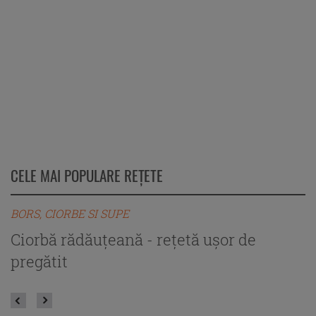
CELE MAI POPULARE REȚETE
BORS, CIORBE SI SUPE
B
Ciorbă rădăuțeană - rețetă ușor de
C
pregătit