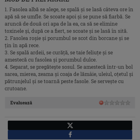
1. Fasolea albă se alege, se spală şi se lasă câteva ore în
apă să se umfle. Se scoate apoi şi se pune să fiarbă. Se
aruncă de două ori apa de la ea, ca să se elimine
toxinele şi, după ce a fiert, se scoate şi se lasă în sită.
2. Fasolea roşie şi porumbul se scot din borcane şi se
ţin în apă rece.
3. Se spală ardeii, se curăţă, se taie feliuţe şi se
amestecă cu fasolea şi porumbul dulce.
4. Separat, se pregăteşte sosul. Se amestecă într-un bol
sarea, mierea, zeama şi coaja de lămâie, uleiul, oţetul şi
pătrunjelul şi se toarnă peste fasole. Se serveşte cu
crutoane.
Evaluează
X
Facebook