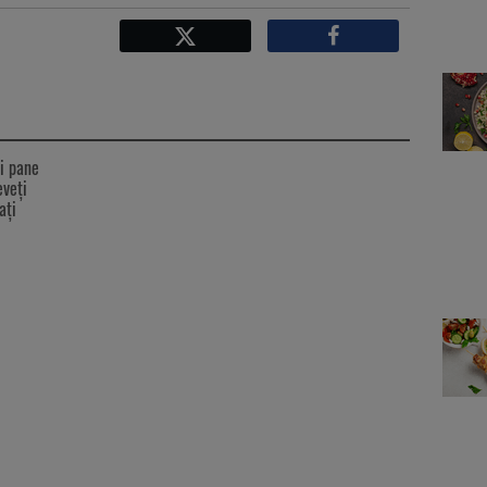
Facebook
X
i pane
eveți
ați