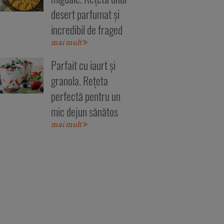
desert parfumat și
incredibil de fraged
mai mult
Parfait cu iaurt și
granola. Rețeta
perfectă pentru un
mic dejun sănătos
mai mult