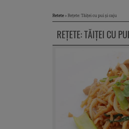
Retete
>
Reţete: Tăiţei cu pui şi caju
REŢETE: TĂIŢEI CU PU