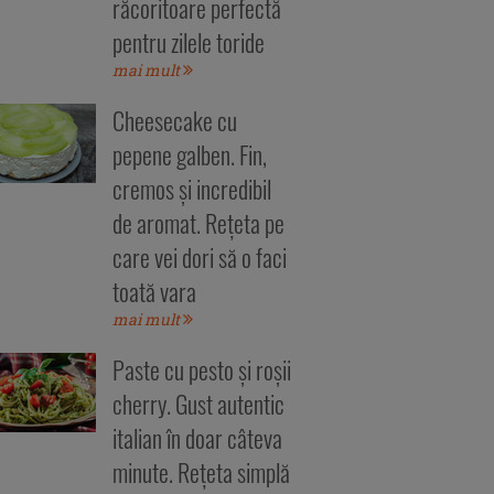
răcoritoare perfectă
pentru zilele toride
mai mult
Cheesecake cu
pepene galben. Fin,
cremos și incredibil
de aromat. Rețeta pe
care vei dori să o faci
toată vara
mai mult
Paste cu pesto și roșii
cherry. Gust autentic
italian în doar câteva
minute. Rețeta simplă