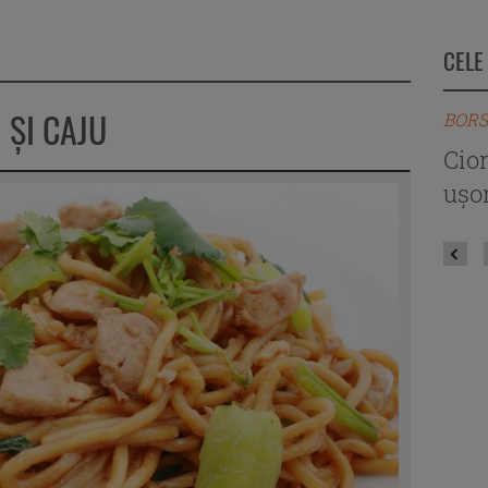
CELE
I ŞI CAJU
BORS
Cio
ușor