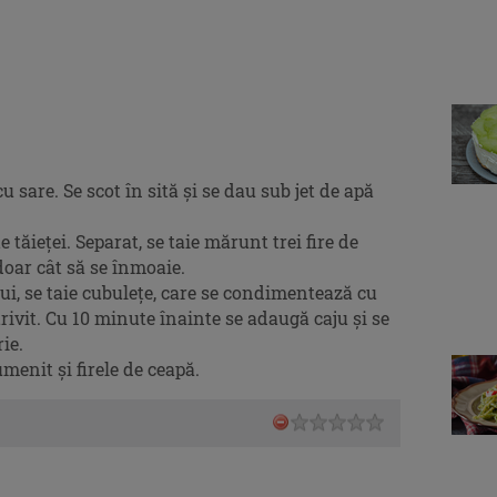
cu sare. Se scot în sită și se dau sub jet de apă
e tăieţei. Separat, se taie mărunt trei fire de
 doar cât să se înmoaie.
 pui, se taie cubulețe, care se condimentează cu
otrivit. Cu 10 minute înainte se adaugă caju și se
ie.
umenit şi firele de ceapă.