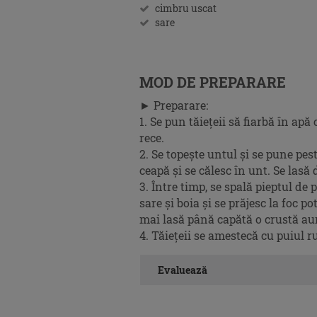
cimbru uscat
sare
MOD DE PREPARARE
► Preparare:
1. Se pun tăieţeii să fiarbă în apă 
rece.
2. Se topește untul și se pune pest
ceapă și se călesc în unt. Se lasă
3. Între timp, se spală pieptul de
sare și boia și se prăjesc la foc p
mai lasă până capătă o crustă aur
4. Tăiețeii se amestecă cu puiul r
Evaluează