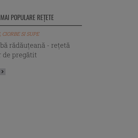
 MAI POPULARE REȚETE
, CIORBE SI SUPE
BORS, CIORBE SI SUPE
rbă rădăuțeană - rețetă
Ciorbă de perişoar
 de pregătit
autentică