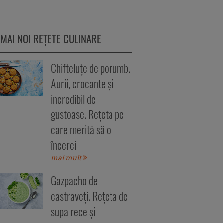
 MAI NOI REȚETE CULINARE
Chifteluțe de porumb.
Aurii, crocante și
incredibil de
gustoase. Rețeta pe
care merită să o
încerci
mai mult
Gazpacho de
castraveți. Rețeta de
supa rece și