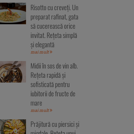
Risotto cu creveți. Un
preparat rafinat, gata
să cucerească orice
invitat. Rețeta simplă
și elegantă
mai mult
Midii în sos de vin alb.
Rețeta rapidă și
sofisticată pentru
iubitorii de fructe de
mare
mai mult
Prăjitură cu piersici și
migdale. Rețeta unui