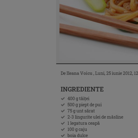
De
Ileana Voicu
,
Luni, 25 iunie 2012, 1
INGREDIENTE
400 g tăiţei
500 g piept de pui
75 g unt sărat
2-3 lingurite ulei de măsline
1 legatura ceapă
100 g caju
boia dulce