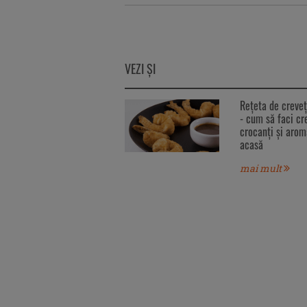
VEZI ŞI
Reţeta de creveţ
- cum să faci cr
crocanți și arom
acasă
mai mult