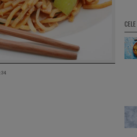
CELE
2:34