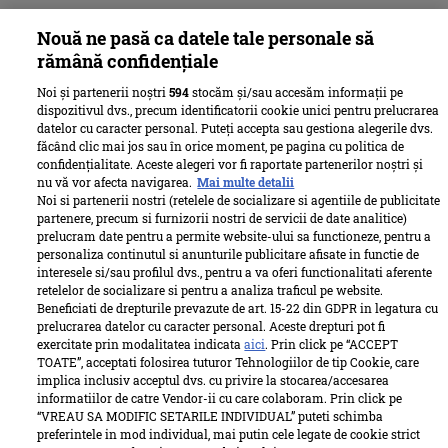
Nouă ne pasă ca datele tale personale să
rămână confidențiale
Noi și partenerii noștri
594
stocăm și/sau accesăm informații pe
dispozitivul dvs., precum identificatorii cookie unici pentru prelucrarea
datelor cu caracter personal. Puteți accepta sau gestiona alegerile dvs.
făcând clic mai jos sau în orice moment, pe pagina cu politica de
confidențialitate. Aceste alegeri vor fi raportate partenerilor noștri și
nu vă vor afecta navigarea.
Mai multe detalii
Noi si partenerii nostri (retelele de socializare si agentiile de publicitate
partenere, precum si furnizorii nostri de servicii de date analitice)
prelucram date pentru a permite website-ului sa functioneze, pentru a
personaliza continutul si anunturile publicitare afisate in functie de
interesele si/sau profilul dvs., pentru a va oferi functionalitati aferente
retelelor de socializare si pentru a analiza traficul pe website.
Beneficiati de drepturile prevazute de art. 15-22 din GDPR in legatura cu
prelucrarea datelor cu caracter personal. Aceste drepturi pot fi
exercitate prin modalitatea indicata
aici
. Prin click pe “ACCEPT
TOATE”, acceptati folosirea tuturor Tehnologiilor de tip Cookie, care
implica inclusiv acceptul dvs. cu privire la stocarea/accesarea
informatiilor de catre Vendor-ii cu care colaboram. Prin click pe
“VREAU SA MODIFIC SETARILE INDIVIDUAL” puteti schimba
preferintele in mod individual, mai putin cele legate de cookie strict