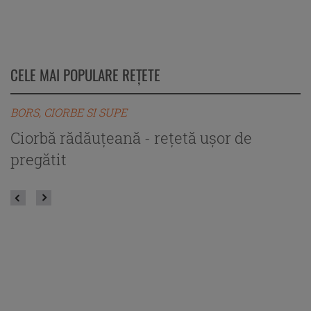
CELE MAI POPULARE REȚETE
BORS, CIORBE SI SUPE
B
Ciorbă rădăuțeană - rețetă ușor de
C
pregătit