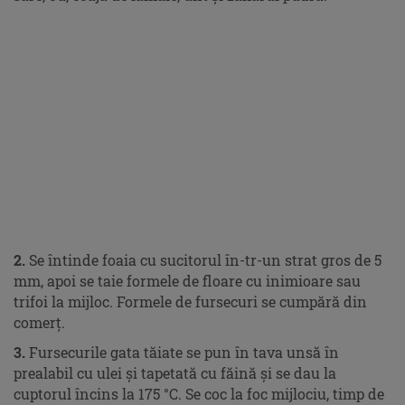
2.
Se întinde foaia cu sucitorul în-tr-un strat gros de 5
mm, apoi se taie formele de floare cu inimioare sau
trifoi la mijloc. Formele de fur­securi se cumpără din
comerţ.
3.
Fursecurile gata tăiate se pun în tava unsă în
prealabil cu ulei şi tapetată cu făină şi se dau la
cuptorul încins la 175 °C. Se coc la foc mijlociu, timp de