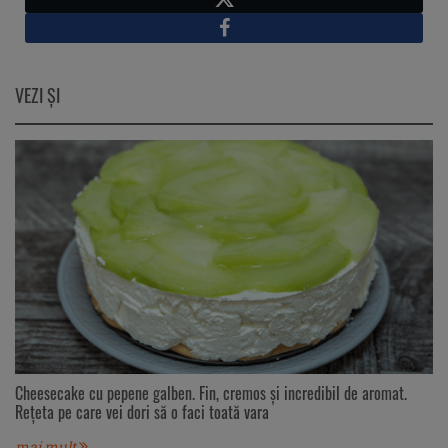
X
Facebook
VEZI ŞI
Cheesecake cu pepene galben. Fin, cremos și incredibil de aromat.
Rețeta pe care vei dori să o faci toată vara
mai mult