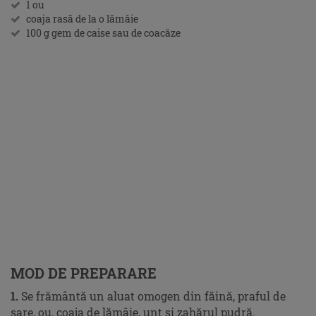
1 ou
coaja rasă de la o lămâie
100 g gem de caise sau de coacăze
MOD DE PREPARARE
1.
Se frământă un aluat omogen din făină, praful de
sare, ou, coaja de lămâie, unt şi zahărul pudră.