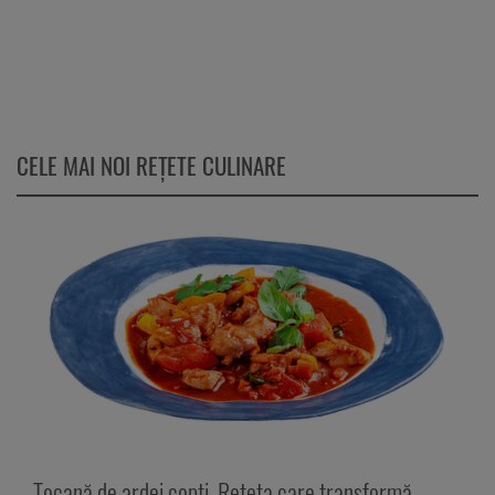
CELE MAI NOI REȚETE CULINARE
Tocană de ardei copți. Rețeta care transformă