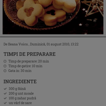
De
Ileana Voicu
,
Duminică, 01 august 2010, 13:22
TIMPI DE PREPARARE
Timp de preparare:
20
min
Timp de gatire:
10
min
Gata in:
30
min
INGREDIENTE
300 g făină
200 g unt moale
100 g zahar pudră
un vârf de sare