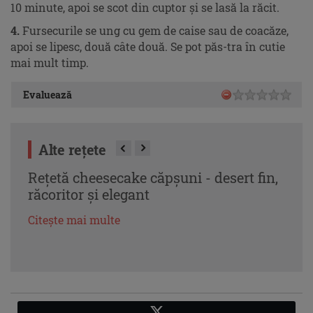
10 minute, apoi se scot din cuptor şi se lasă la răcit.
4.
Fursecurile se ung cu gem de caise sau de coacăze,
apoi se lipesc, două câte două. Se pot păs-tra în cutie
mai mult timp.
Evaluează
Alte rețete
Rețetă cheesecake căpșuni - desert fin,
Căpș
răcoritor și elegant
eleg
Citește mai multe
Citeș