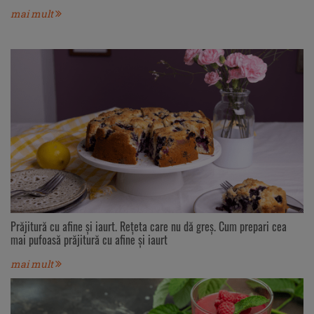
mai mult
Prăjitură cu afine și iaurt. Rețeta care nu dă greș. Cum prepari cea
mai pufoasă prăjitură cu afine și iaurt
mai mult