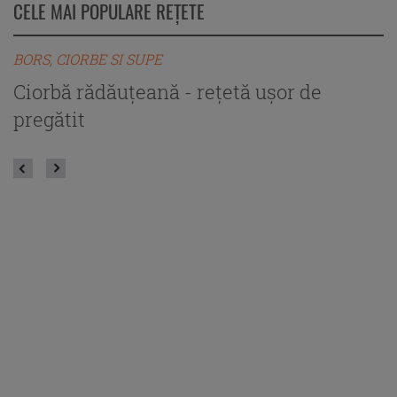
CELE MAI POPULARE REȚETE
BORS, CIORBE SI SUPE
B
Ciorbă rădăuțeană - rețetă ușor de
C
pregătit