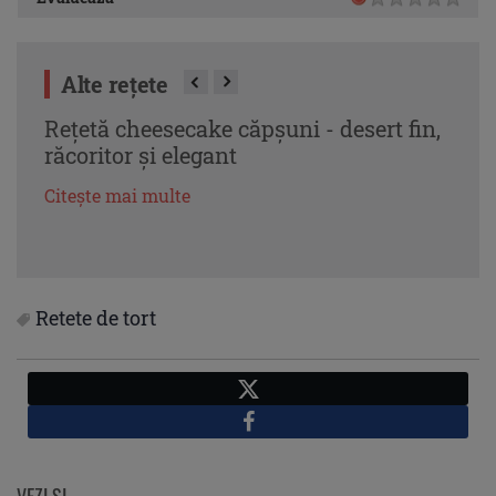
Alte rețete
Rețetă cheesecake căpșuni - desert fin,
Căpș
răcoritor și elegant
eleg
Citește mai multe
Citeș
Retete de tort
X
Facebook