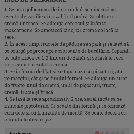
1. Se pun gălbenuşurile într-un bol, se mixează cu
esenţa de vanilie şi cu zahărul pudră. Se obţine o
cremă untoasă. Se adaugă coniacul şi brânza
mascarpone. Se amestecă bine, iar crema se lasă la
rece.
2. În acest timp, fructele de pădure se spală şi se lasă să
se scurgă pe prosoape absorbante de bucătărie. Separat,
se bate frişca cu 1-2 linguri de zahăr şi se lasă la rece,
împreună cu cealaltă cremă.
3. Se ia forma de blat şi se tapetează cu pişcoturi, atât
pe margini, cât şi pe fundul formei. Se adaugă un strat
de fructe, unul de cremă, unul de pişcoturi, fructe,
cremă, fructe şi frişcă.
4. Se lasă la rece aproximativ 2 ore, astfel încât să se
înmoaie pişcoturile. Se scoate din formă şi se ornează
cu fructe şi cu frunzuliţe de mentă. Se poate decora cu
o fundă festivă roşie.
Evaluează