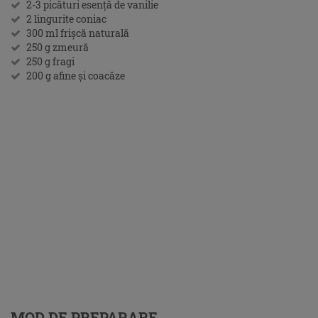
2-3 picături esenţă de vanilie
2 lingurite coniac
300 ml frişcă naturală
250 g zmeură
250 g fragi
200 g afine şi coacăze
MOD DE PREPARARE