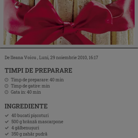
De
Ileana Voicu
,
Luni, 29 noiembrie 2010, 16:17
TIMPI DE PREPARARE
Timp de preparare:
40
min
Timp de gatire:
min
Gata in:
40
min
INGREDIENTE
40 bucati pişcoturi
500 g brânză mascarpone
4 gălbenuşuri
350 g zahăr pudră