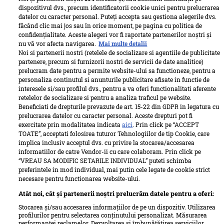
dispozitivul dvs., precum identificatorii cookie unici pentru prelucrarea
datelor cu caracter personal. Puteți accepta sau gestiona alegerile dvs.
făcând clic mai jos sau în orice moment, pe pagina cu politica de
confidențialitate. Aceste alegeri vor fi raportate partenerilor noștri și
nu vă vor afecta navigarea.
Mai multe detalii
Noi si partenerii nostri (retelele de socializare si agentiile de publicitate
partenere, precum si furnizorii nostri de servicii de date analitice)
prelucram date pentru a permite website-ului sa functioneze, pentru a
personaliza continutul si anunturile publicitare afisate in functie de
interesele si/sau profilul dvs., pentru a va oferi functionalitati aferente
retelelor de socializare si pentru a analiza traficul pe website.
Beneficiati de drepturile prevazute de art. 15-22 din GDPR in legatura cu
prelucrarea datelor cu caracter personal. Aceste drepturi pot fi
exercitate prin modalitatea indicata
aici
. Prin click pe “ACCEPT
TOATE”, acceptati folosirea tuturor Tehnologiilor de tip Cookie, care
implica inclusiv acceptul dvs. cu privire la stocarea/accesarea
informatiilor de catre Vendor-ii cu care colaboram. Prin click pe
“VREAU SA MODIFIC SETARILE INDIVIDUAL” puteti schimba
preferintele in mod individual, mai putin cele legate de cookie strict
necesare pentru functionarea website-ului.
Atât noi, cât și partenerii noștri prelucrăm datele pentru a oferi:
Stocarea și/sau accesarea informațiilor de pe un dispozitiv. Utilizarea
profilurilor pentru selectarea conținutului personalizat. Măsurarea
performanței reclamelor. Dezvoltarea și îmbunătățirea serviciilor.