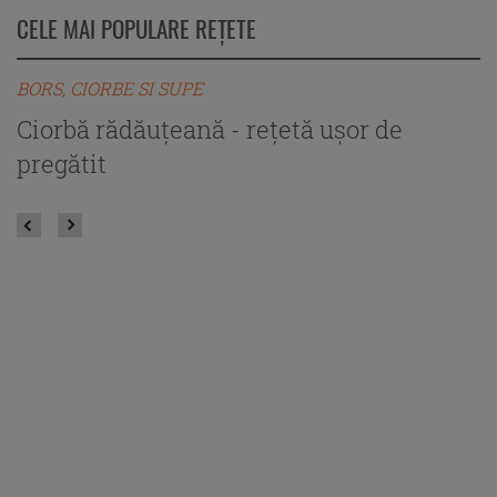
CELE MAI POPULARE REȚETE
BORS, CIORBE SI SUPE
B
Ciorbă rădăuțeană - rețetă ușor de
C
pregătit