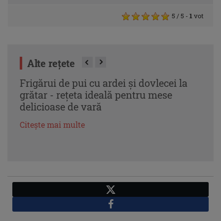
5
/ 5
-
1
vot
Alte rețete
Frigărui de pui cu ardei și dovlecei la
Spar
grătar - rețeta ideală pentru mese
Rețe
delicioase de vară
și g
Citește mai multe
Citeș
X
Facebook