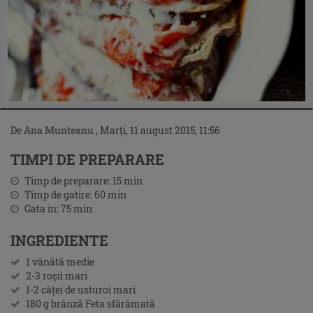
De
Ana Munteanu
,
Marți, 11 august 2015, 11:56
TIMPI DE PREPARARE
Timp de preparare:
15
min
Timp de gatire:
60
min
Gata in:
75
min
INGREDIENTE
1 vânătă medie
2-3 roșii mari
1-2 căței de usturoi mari
180 g brânză Feta sfărâmată