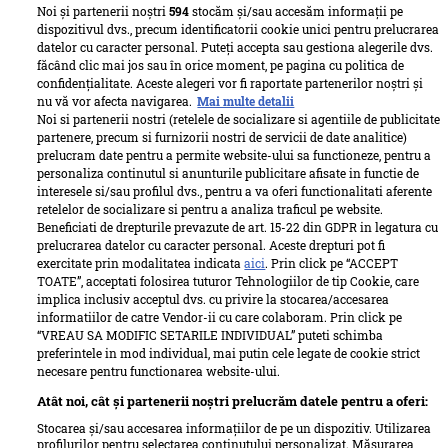
Noi și partenerii noștri
594
stocăm și/sau accesăm informații pe
dispozitivul dvs., precum identificatorii cookie unici pentru prelucrarea
datelor cu caracter personal. Puteți accepta sau gestiona alegerile dvs.
făcând clic mai jos sau în orice moment, pe pagina cu politica de
confidențialitate. Aceste alegeri vor fi raportate partenerilor noștri și
nu vă vor afecta navigarea.
Mai multe detalii
Noi si partenerii nostri (retelele de socializare si agentiile de publicitate
partenere, precum si furnizorii nostri de servicii de date analitice)
prelucram date pentru a permite website-ului sa functioneze, pentru a
personaliza continutul si anunturile publicitare afisate in functie de
interesele si/sau profilul dvs., pentru a va oferi functionalitati aferente
retelelor de socializare si pentru a analiza traficul pe website.
Beneficiati de drepturile prevazute de art. 15-22 din GDPR in legatura cu
prelucrarea datelor cu caracter personal. Aceste drepturi pot fi
exercitate prin modalitatea indicata
aici
. Prin click pe “ACCEPT
TOATE”, acceptati folosirea tuturor Tehnologiilor de tip Cookie, care
implica inclusiv acceptul dvs. cu privire la stocarea/accesarea
informatiilor de catre Vendor-ii cu care colaboram. Prin click pe
“VREAU SA MODIFIC SETARILE INDIVIDUAL” puteti schimba
preferintele in mod individual, mai putin cele legate de cookie strict
necesare pentru functionarea website-ului.
Atât noi, cât și partenerii noștri prelucrăm datele pentru a oferi:
Stocarea și/sau accesarea informațiilor de pe un dispozitiv. Utilizarea
profilurilor pentru selectarea conținutului personalizat. Măsurarea