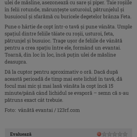
ulei de măsline, asezonează cu sare și piper. Taie roșiile
în felii rotunde, mărunțește usturoiul, pătrunjelul și
busuiocul și sfarămă cu buricele degetelor brânza Feta.
Pune o hârtie de copt într-o tavă și pune vânăta. Umple
spațiul dintre feliile tăiate cu roșii, usturoi, feta,
pătrunjel și busuioc. Trage ușor de feliile de vânătă
pentru a crea spațiu între ele, formând un evantai.
Toarnă, din loc în loc, încă puțin ulei de măsline
deasupra.
Dă la cuptor pentru aproximativ o oră. Dacă după
această perioadă de timp mai este lichid în tavă, dă
focul mai mic și mai lasă vânăta la copt încă 15
minute/până când lichidul se evaporă – semn că s-au
pătruns exact cât trebuie.
Foto: vânătă evantai / 123rf.com
Evaluează