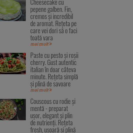
Cheesecake cu
pepene galben. Fin,
cremos și incredibil
de aromat. Rețeta pe
care vei dori să o faci
toată vara
mai mult
Paste cu pesto și roșii
cherry. Gust autentic
italian în doar câteva
minute. Rețeta simplă
și plină de savoare
mai mult
Couscous cu rodie și
mentă - preparat
ușor, elegant și plin
de nutrienți. Rețeta
fresh, ușoară și plină