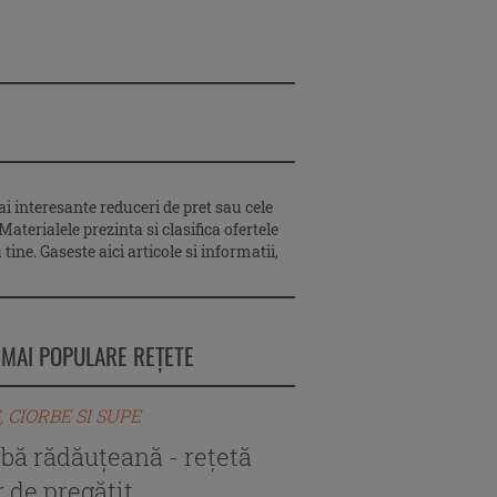
 interesante reduceri de pret sau cele
terialele prezinta si clasifica ofertele
ine. Gaseste aici articole si informatii,
 MAI POPULARE REȚETE
, CIORBE SI SUPE
BORS, CIORBE SI SUPE
rbă rădăuțeană - rețetă
Ciorbă de perişoar
 de pregătit
autentică