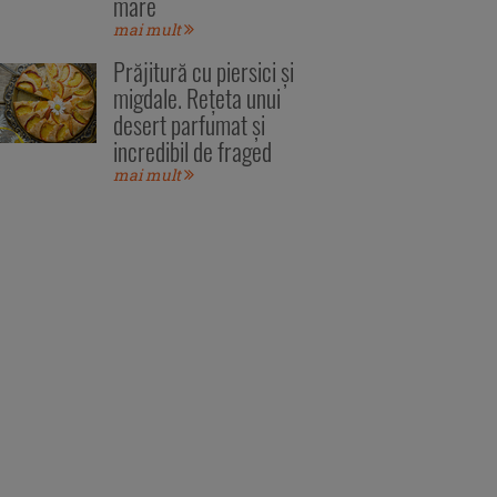
mare
mai mult
Prăjitură cu piersici și
migdale. Rețeta unui
desert parfumat și
incredibil de fraged
mai mult