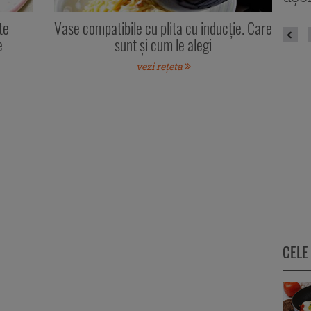
te
Vase compatibile cu plita cu inducție. Care
e
sunt și cum le alegi
vezi rețeta
CELE