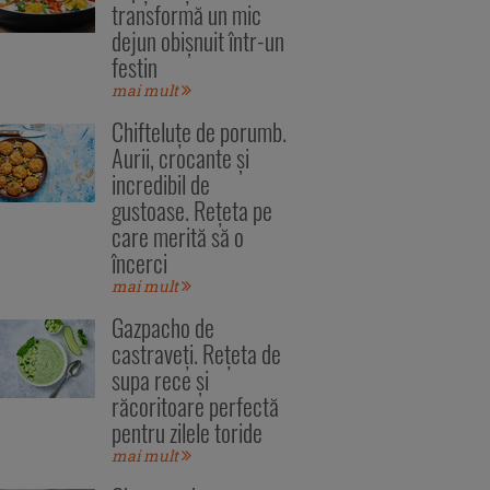
transformă un mic
dejun obișnuit într-un
festin
mai mult
Chifteluțe de porumb.
Aurii, crocante și
incredibil de
gustoase. Rețeta pe
care merită să o
încerci
mai mult
Gazpacho de
castraveți. Rețeta de
supa rece și
răcoritoare perfectă
pentru zilele toride
mai mult