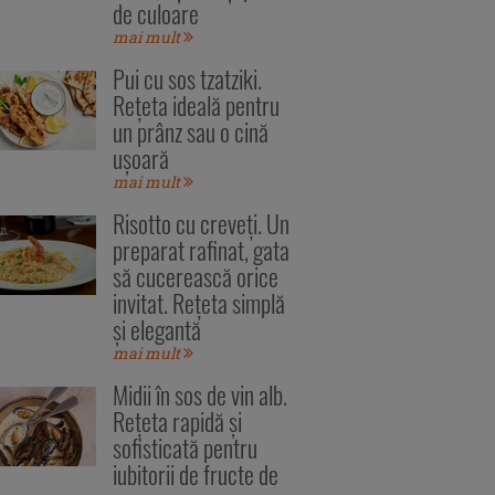
de culoare
mai mult
Pui cu sos tzatziki.
Rețeta ideală pentru
un prânz sau o cină
ușoară
mai mult
Risotto cu creveți. Un
preparat rafinat, gata
să cucerească orice
invitat. Rețeta simplă
și elegantă
mai mult
Midii în sos de vin alb.
Rețeta rapidă și
sofisticată pentru
iubitorii de fructe de