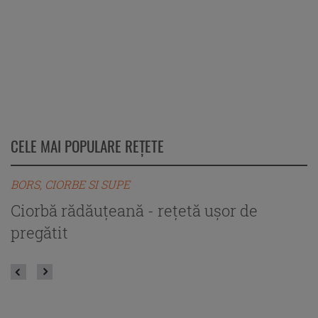
CELE MAI POPULARE REȚETE
BORS, CIORBE SI SUPE
B
Ciorbă rădăuțeană - rețetă ușor de
C
pregătit