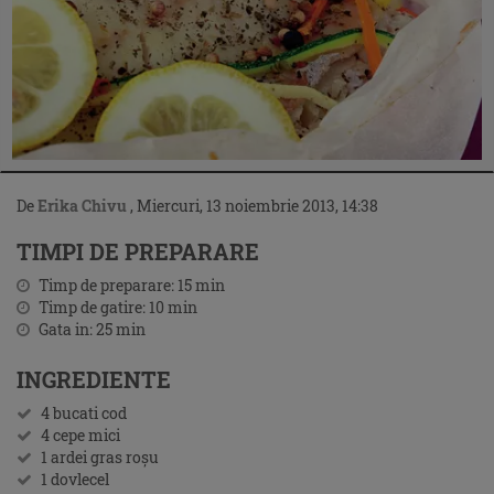
De
Erika Chivu
,
Miercuri, 13 noiembrie 2013, 14:38
TIMPI DE PREPARARE
Timp de preparare:
15
min
Timp de gatire:
10
min
Gata in:
25
min
INGREDIENTE
4 bucati cod
4 cepe mici
1 ardei gras roşu
1 dovlecel