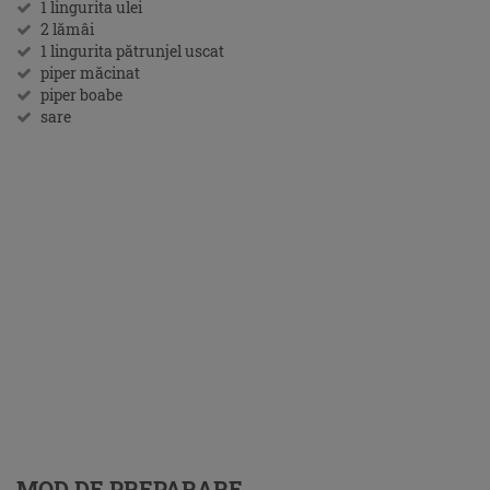
1 lingurita ulei
2 lămâi
1 lingurita pătrunjel uscat
piper măcinat
piper boabe
sare
MOD DE PREPARARE