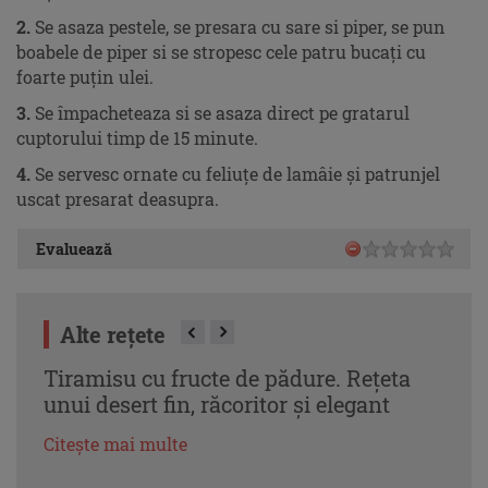
2.
Se asaza pestele, se presara cu sare si piper, se pun
boabele de piper si se stropesc cele patru bucaţi cu
foarte puţin ulei.
3.
Se împacheteaza si se asaza direct pe gratarul
cuptorului timp de 15 minute.
4.
Se servesc ornate cu feliuţe de lamâie şi patrunjel
uscat presarat deasupra.
Evaluează
Alte rețete
Tiramisu cu fructe de pădure. Rețeta
Pann
unui desert fin, răcoritor și elegant
care
care
Citește mai multe
Citeș