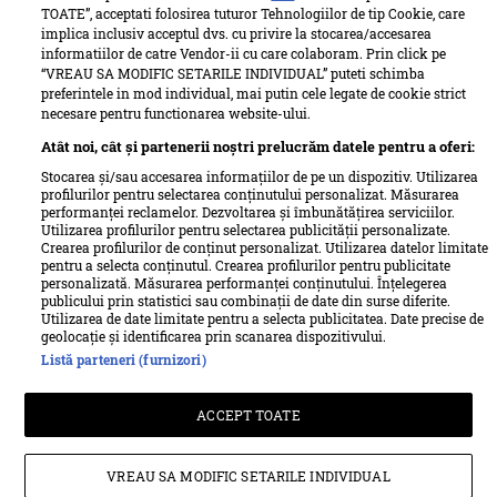
TOATE”, acceptati folosirea tuturor Tehnologiilor de tip Cookie, care
implica inclusiv acceptul dvs. cu privire la stocarea/accesarea
informatiilor de catre Vendor-ii cu care colaboram. Prin click pe
“VREAU SA MODIFIC SETARILE INDIVIDUAL” puteti schimba
preferintele in mod individual, mai putin cele legate de cookie strict
necesare pentru functionarea website-ului.
Atât noi, cât și partenerii noștri prelucrăm datele pentru a oferi:
Stocarea și/sau accesarea informațiilor de pe un dispozitiv. Utilizarea
profilurilor pentru selectarea conținutului personalizat. Măsurarea
performanței reclamelor. Dezvoltarea și îmbunătățirea serviciilor.
Utilizarea profilurilor pentru selectarea publicității personalizate.
Termeni si conditii
Despre cookies
Crearea profilurilor de conținut personalizat. Utilizarea datelor limitate
Politica de confidențialitate
Despre Unica
Echipa Unica
pentru a selecta conținutul. Crearea profilurilor pentru publicitate
personalizată. Măsurarea performanței conținutului. Înțelegerea
Sitemap
Contact
publicului prin statistici sau combinații de date din surse diferite.
Utilizarea de date limitate pentru a selecta publicitatea. Date precise de
Retete culinare – Romanesti si din Bucataria internationala
geolocație și identificarea prin scanarea dispozitivului.
Listă parteneri (furnizori)
Pariază responsabil! Decizia ONJN nr. 821/25.09.2025.
ACCEPT TOATE
Jocurile de noroc sunt interzise minorilor.
© Ringier Romania, 2026
VREAU SA MODIFIC SETARILE INDIVIDUAL