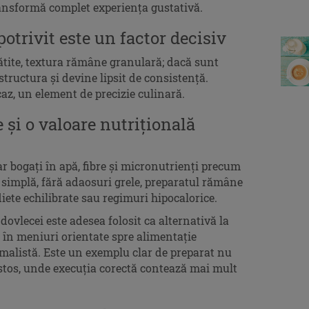
ransformă complet experiența gustativă.
trivit este un factor decisiv
ătite, textura rămâne granulară; dacă sunt
 structura și devine lipsit de consistență.
caz, un element de precizie culinară.
 și o valoare nutrițională
dar bogați în apă, fibre și micronutrienți precum
e simplă, fără adaosuri grele, preparatul rămâne
diete echilibrate sau regimuri hipocalorice.
ovlecei este adesea folosit ca alternativă la
t în meniuri orientate spre alimentație
alistă. Este un exemplu clar de preparat nu
stos, unde execuția corectă contează mai mult