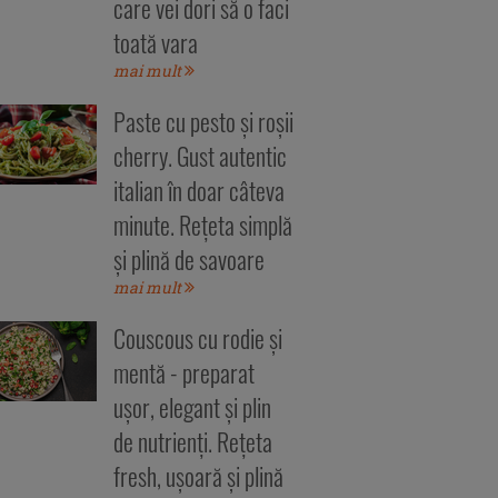
care vei dori să o faci
toată vara
mai mult
Paste cu pesto și roșii
cherry. Gust autentic
italian în doar câteva
minute. Rețeta simplă
și plină de savoare
mai mult
Couscous cu rodie și
mentă - preparat
ușor, elegant și plin
de nutrienți. Rețeta
fresh, ușoară și plină