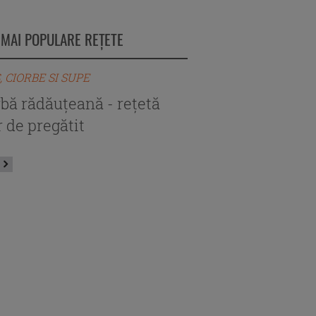
 MAI POPULARE REȚETE
, CIORBE SI SUPE
BORS, CIORBE SI SUPE
rbă rădăuțeană - rețetă
Ciorbă de perişoar
 de pregătit
autentică