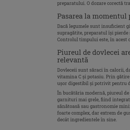
preparatului. O dozare corectă t
Pasarea la momentul po
Dacă legumele sunt insuficient g
supragătite, preparatul își pierde
Controlul timpului este, în acest 
Piureul de dovlecei are
relevantă
Dovleceii sunt săraci în calorii, 
vitamina C și potasiu. Prin gătir
ușor digestibil și potrivit pentru 
În bucătăria modernă, piureul de d
garnituri mai grele, fiind integra
sănătoasă sau gastronomie minim
foarte complex, dar extrem de gu
decât ingredientele în sine.