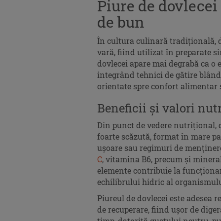
Piure de dovlecei 
de bun
În cultura culinară tradițională,
vară, fiind utilizat în preparate s
dovlecei apare mai degrabă ca o e
integrând tehnici de gătire blândă
orientate spre confort alimentar ș
Beneficii și valori nut
Din punct de vedere nutrițional, 
foarte scăzută, format în mare par
ușoare sau regimuri de menținere 
C
, vitamina B6, precum și minera
elemente contribuie la funcționa
echilibrului hidric al organismulu
Piureul de dovlecei este adesea r
de recuperare, fiind ușor de digera
timp, datorită gustului neutru, pu