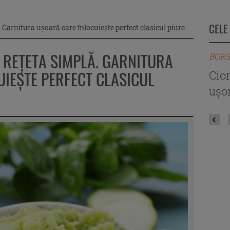
CELE
. Garnitura ușoară care înlocuiește perfect clasicul piure
– REȚETA SIMPLĂ. GARNITURA
BORS
IEȘTE PERFECT CLASICUL
Cio
ușor