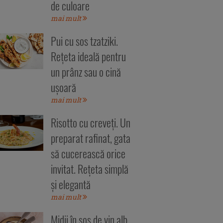
de culoare
mai mult
Pui cu sos tzatziki.
Rețeta ideală pentru
un prânz sau o cină
ușoară
mai mult
Risotto cu creveți. Un
preparat rafinat, gata
să cucerească orice
invitat. Rețeta simplă
și elegantă
mai mult
Midii în sos de vin alb.