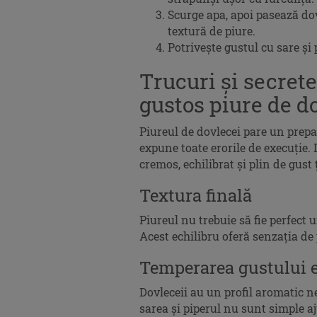
Scurge apa, apoi pasează dov
textură de piure.
Potrivește gustul cu sare și 
Trucuri și secret
gustos piure de d
Piureul de dovlecei pare un prepa
expune toate erorile de execuție. 
cremos, echilibrat și plin de gust 
Textura finală
Piureul nu trebuie să fie perfect u
Acest echilibru oferă senzația de 
Temperarea gustului e
Dovleceii au un profil aromatic n
sarea și piperul nu sunt simple aj