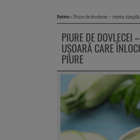
Retete
>
Piure de dovlecei – rețeta simplă
PIURE DE DOVLECEI 
UȘOARĂ CARE ÎNLOCU
PIURE