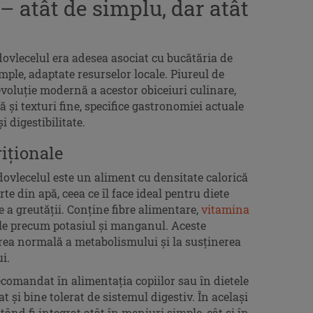
– atât de simplu, dar atât
 dovlecelul era adesea asociat cu bucătăria de
imple, adaptate resurselor locale. Piureul de
voluție modernă a acestor obiceiuri culinare,
 și texturi fine, specifice gastronomiei actuale
i digestibilitate.
riționale
dovlecelul este un aliment cu densitate calorică
te din apă, ceea ce îl face ideal pentru diete
a greutății. Conține fibre alimentare,
vitamina
le precum potasiul și manganul. Aceste
rea normală a metabolismului și la susținerea
i.
ecomandat în alimentația copiilor sau în dietele
t și bine tolerat de sistemul digestiv. În același
tând fi integrat atât în meniuri simple, cât și în