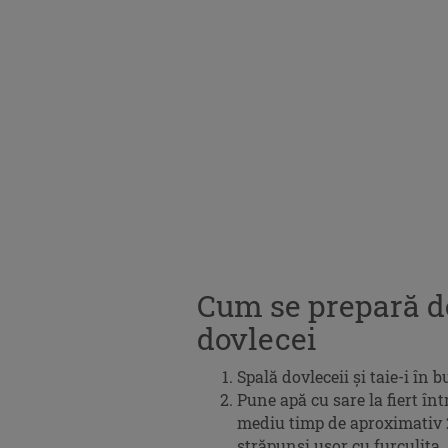
Cum se prepară de
dovlecei
Spală dovleceii și taie-i în b
Pune apă cu sare la fiert înt
mediu timp de aproximativ 2
străpunși ușor cu furculița.