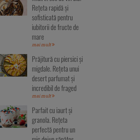
Rețeta rapidă și
sofisticată pentru
iubitorii de fructe de
mare
mai mult
Prăjitură cu piersici și
migdale. Rețeta unui
desert parfumat și
incredibil de fraged
mai mult
Parfait cu iaurt și
granola. Rețeta
perfectă pentru un
mic dejun sănătos