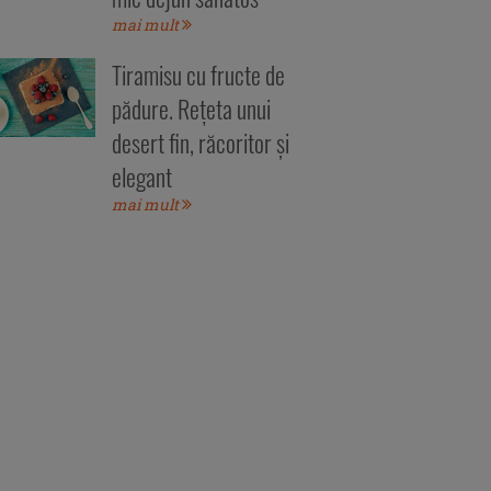
mai mult
Tiramisu cu fructe de
pădure. Rețeta unui
desert fin, răcoritor și
elegant
mai mult