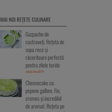
 MAI NOI REȚETE CULINARE
Gazpacho de
castraveți. Rețeta de
supa rece și
răcoritoare perfectă
pentru zilele toride
mai mult
Cheesecake cu
pepene galben. Fin,
cremos și incredibil
de aromat. Rețeta pe