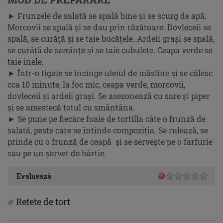
► Frunzele de salată se spală bine şi se scurg de apă.
Morcovii se spală şi se dau prin răzătoare. Dovleceii se
spală, se curăţă şi se taie bucăţele. Ardeii graşi se spală,
se curăţă de seminţe şi se taie cubuleţe. Ceapa verde se
taie inele.
► Într-o tigaie se încinge uleiul de măsline şi se călesc
cca 10 minute, la foc mic, ceapa verde, morcovii,
dovleceii şi ardeii graşi. Se asezonează cu sare şi piper
şi se amestecă totul cu smântâna.
► Se pune pe fiecare foaie de tortilla câte o frunză de
salată, peste care se întinde compoziţia. Se rulează, se
prinde cu o frunză de ceapă şi se serveşte pe o farfurie
sau pe un şervet de hârtie.
Evaluează
Retete de tort