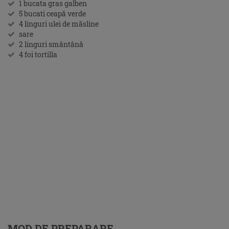
1 bucata gras galben
5 bucati ceapă verde
4 linguri ulei de măsline
sare
2 linguri smântână
4 foi tortilla
MOD DE PREPARARE