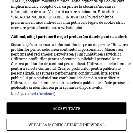
TOATE”, acceptati folosirea tuturor Tehnologiilor de tip Cookie, care
implica inclusiv acceptul dvs. cu privire la stocarea/accesarea
informatiilor de catre Vendor-ii cu care colaboram. Prin click pe
“VREAU SA MODIFIC SETARILE INDIVIDUAL” puteti schimba
preferintele in mod individual, mai putin cele legate de cookie strict
necesare pentru functionarea website-ului.
Atât noi, cât și partenerii noștri prelucrăm datele pentru a oferi:
Stocarea și/sau accesarea informațiilor de pe un dispozitiv. Utilizarea
profilurilor pentru selectarea conținutului personalizat. Măsurarea
performanței reclamelor. Dezvoltarea și îmbunătățirea serviciilor.
Utilizarea profilurilor pentru selectarea publicității personalizate.
Termeni si conditii
Despre cookies
Crearea profilurilor de conținut personalizat. Utilizarea datelor limitate
Politica de confidențialitate
Despre Unica
Echipa Unica
pentru a selecta conținutul. Crearea profilurilor pentru publicitate
personalizată. Măsurarea performanței conținutului. Înțelegerea
Sitemap
Contact
publicului prin statistici sau combinații de date din surse diferite.
Utilizarea de date limitate pentru a selecta publicitatea. Date precise de
Retete culinare – Romanesti si din Bucataria internationala
geolocație și identificarea prin scanarea dispozitivului.
Listă parteneri (furnizori)
Pariază responsabil! Decizia ONJN nr. 821/25.09.2025.
ACCEPT TOATE
Jocurile de noroc sunt interzise minorilor.
© Ringier Romania, 2026
VREAU SA MODIFIC SETARILE INDIVIDUAL
All rights reserved