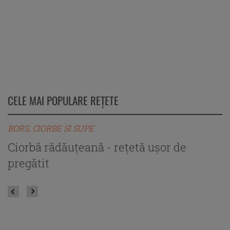
CELE MAI POPULARE REȚETE
BORS, CIORBE SI SUPE
B
Ciorbă rădăuțeană - rețetă ușor de
C
pregătit