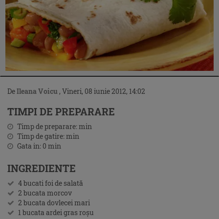
De
Ileana Voicu
,
Vineri, 08 iunie 2012, 14:02
TIMPI DE PREPARARE
Timp de preparare:
min
Timp de gatire:
min
Gata in:
0
min
INGREDIENTE
4 bucati foi de salată
2 bucata morcov
2 bucata dovlecei mari
1 bucata ardei gras roşu