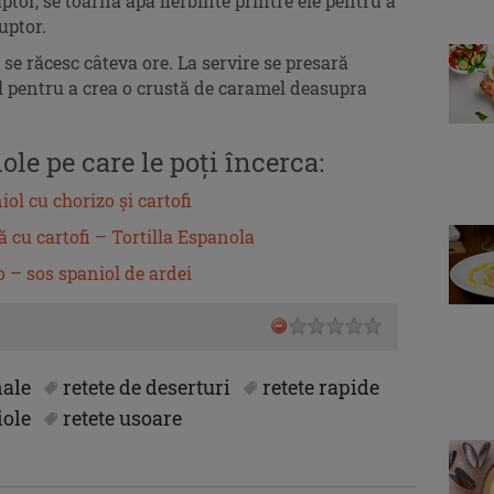
tor, se toarnă apa fierbinte printre ele pentru a
uptor.
se răcesc câteva ore. La servire se presară
l pentru a crea o crustă de caramel deasupra
ole pe care le poți încerca:
iol cu chorizo și cartofi
 cu cartofi – Tortilla Espanola
 – sos spaniol de ardei
nale
retete de deserturi
retete rapide
iole
retete usoare