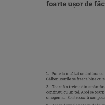
foarte uşor de făc
1.
Pune la încălzit smântâna cu va
Gălbenușurile se freacă bine cu z
2.
Toarnă o treime din smântâna 
continuu cu un tel. Apoi se toarn
omogeniza. Se strecoară compoziț