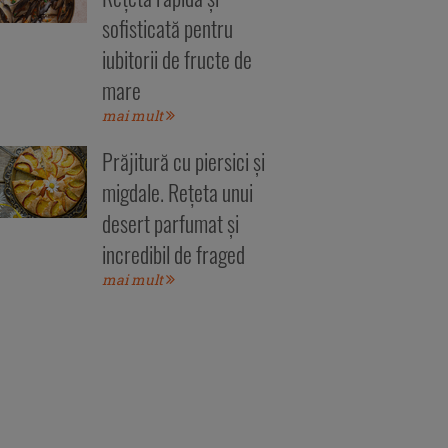
sofisticată pentru
iubitorii de fructe de
mare
mai mult
Prăjitură cu piersici și
migdale. Rețeta unui
desert parfumat și
incredibil de fraged
mai mult