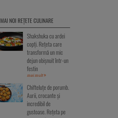
 MAI NOI REȚETE CULINARE
Shakshuka cu ardei
copți. Rețeta care
transformă un mic
dejun obișnuit într-un
festin
mai mult
Chifteluțe de porumb.
Aurii, crocante și
incredibil de
gustoase. Rețeta pe