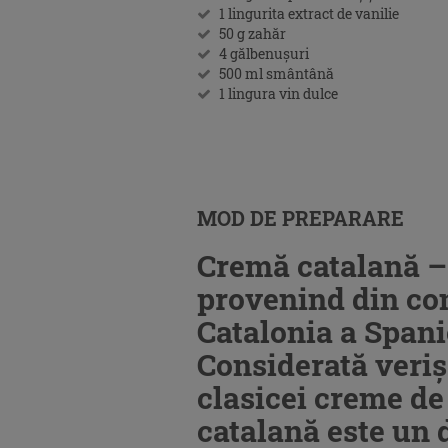
1 lingurita extract de vanilie
50 g zahăr
4 gălbenușuri
500 ml smântână
1 lingura vin dulce
MOD DE PREPARARE
Cremă catalană –
provenind din c
Catalonia a Spanie
Considerată veriș
clasicei creme de
catalană este un d