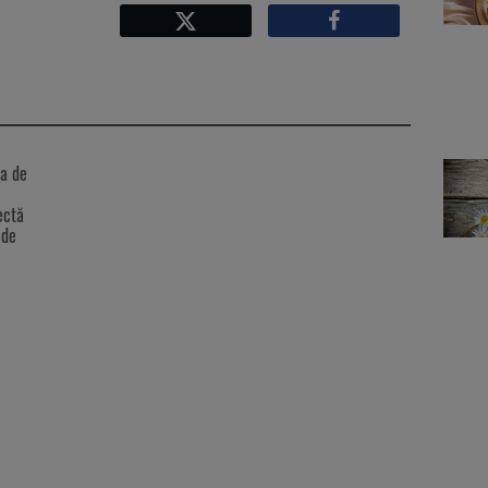
Facebook
X
ta de
ectă
ide