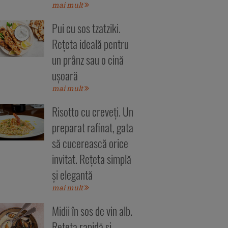
mai mult
Pui cu sos tzatziki.
Rețeta ideală pentru
un prânz sau o cină
ușoară
mai mult
Risotto cu creveți. Un
preparat rafinat, gata
să cucerească orice
invitat. Rețeta simplă
și elegantă
mai mult
Midii în sos de vin alb.
Rețeta rapidă și