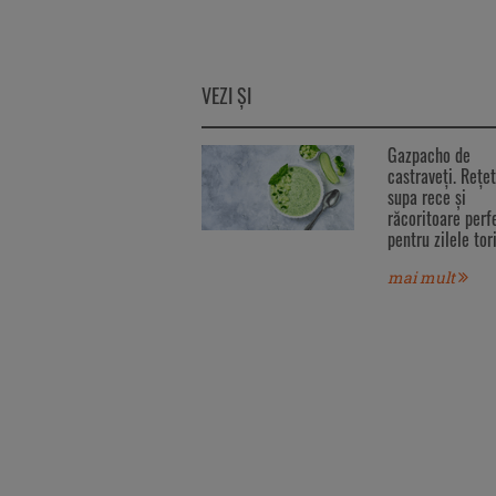
VEZI ŞI
Gazpacho de
castraveți. Rețe
supa rece și
răcoritoare perf
pentru zilele tor
mai mult