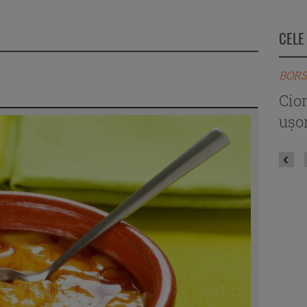
CELE
BORS
Cio
ușor