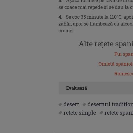
3.
Așază formele pe tava de la cup
se coace mai repede și se dau la c
4.
Se coc 35 minute la 110°C, apoi 
zahăr, apoi se flambează cu alcoo
cremei.
Alte rețete spani
Pui span
Omletă spaniolă
Romesco
Evaluează
desert
deserturi traditio
retete simple
retete span