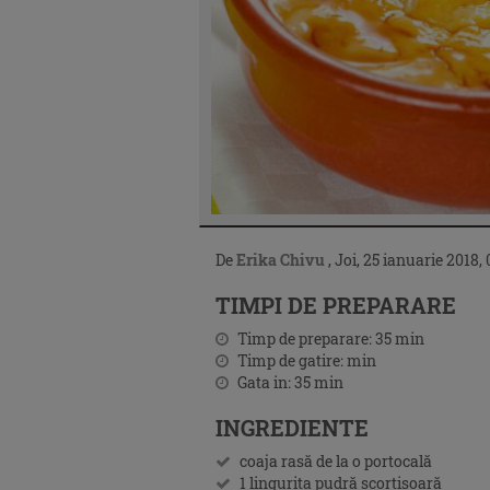
De
Erika Chivu
,
Joi, 25 ianuarie 2018,
TIMPI DE PREPARARE
Timp de preparare:
35
min
Timp de gatire:
min
Gata in:
35
min
INGREDIENTE
coaja rasă de la o portocală
1 lingurita pudră scorțișoară