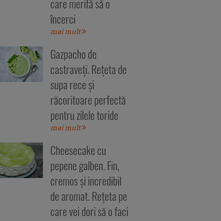
care merită să o
încerci
mai mult
Gazpacho de
castraveți. Rețeta de
supa rece și
răcoritoare perfectă
pentru zilele toride
mai mult
Cheesecake cu
pepene galben. Fin,
cremos și incredibil
de aromat. Rețeta pe
care vei dori să o faci