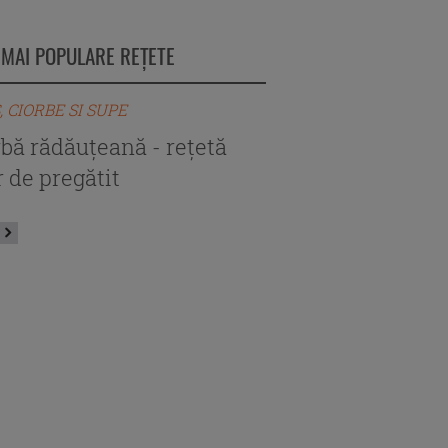
 MAI POPULARE REȚETE
, CIORBE SI SUPE
BORS, CIORBE SI SUPE
rbă rădăuțeană - rețetă
Ciorbă de perişoar
 de pregătit
autentică