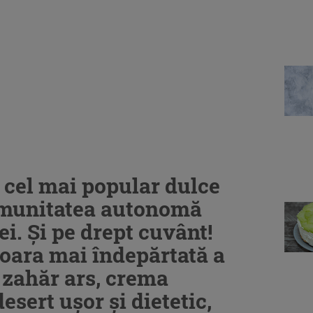
 cel mai popular dulce
omunitatea autonomă
i. Și pe drept cuvânt!
oara mai îndepărtată a
 zahăr ars, crema
esert uşor şi dietetic,