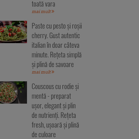
toată vara
mai mult
Paste cu pesto și roșii
cherry. Gust autentic
italian în doar câteva
minute. Rețeta simplă
și plină de savoare
mai mult
Couscous cu rodie și
mentă - preparat
ușor, elegant și plin
de nutrienți. Rețeta
fresh, ușoară și plină
de culoare