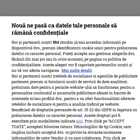
Nouă ne pasă ca datele tale personale să
rămână confidențiale
Noi și partenerii noștri
594
stocăm și/sau accesăm informații pe
dispozitivul dvs., precum identificatorii cookie unici pentru prelucrarea
datelor cu caracter personal. Puteți accepta sau gestiona alegerile dvs.
făcând clic mai jos sau în orice moment, pe pagina cu politica de
confidențialitate. Aceste alegeri vor fi raportate partenerilor noștri și
nu vă vor afecta navigarea.
Mai multe detalii
Noi si partenerii nostri (retelele de socializare si agentiile de publicitate
partenere, precum si furnizorii nostri de servicii de date analitice)
prelucram date pentru a permite website-ului sa functioneze, pentru a
personaliza continutul si anunturile publicitare afisate in functie de
interesele si/sau profilul dvs., pentru a va oferi functionalitati aferente
retelelor de socializare si pentru a analiza traficul pe website.
Beneficiati de drepturile prevazute de art. 15-22 din GDPR in legatura cu
prelucrarea datelor cu caracter personal. Aceste drepturi pot fi
exercitate prin modalitatea indicata
aici
. Prin click pe “ACCEPT
TOATE”, acceptati folosirea tuturor Tehnologiilor de tip Cookie, care
implica inclusiv acceptul dvs. cu privire la stocarea/accesarea
informatiilor de catre Vendor-ii cu care colaboram. Prin click pe