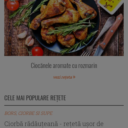
Ciocănele aromate cu rozmarin
vezi rețeta
CELE MAI POPULARE REȚETE
BORS, CIORBE SI SUPE
B
Ciorbă rădăuțeană - rețetă ușor de
C