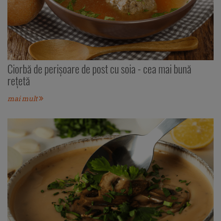
Ciorbă de perișoare de post cu soia - cea mai bună
rețetă
mai mult