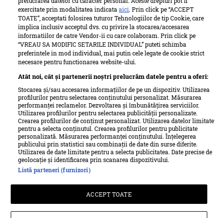
prelucrarea datelor cu caracter personal. Aceste drepturi pot fi
exercitate prin modalitatea indicata
aici
. Prin click pe “ACCEPT
TOATE”, acceptati folosirea tuturor Tehnologiilor de tip Cookie, care
implica inclusiv acceptul dvs. cu privire la stocarea/accesarea
Supă cremă de sparanghel alb cu crutoane. Rețeta
informatiilor de catre Vendor-ii cu care colaboram. Prin click pe
elegantă și surprinzător de simplă
“VREAU SA MODIFIC SETARILE INDIVIDUAL” puteti schimba
preferintele in mod individual, mai putin cele legate de cookie strict
necesare pentru functionarea website-ului.
mai mult
Atât noi, cât și partenerii noștri prelucrăm datele pentru a oferi:
Stocarea și/sau accesarea informațiilor de pe un dispozitiv. Utilizarea
profilurilor pentru selectarea conținutului personalizat. Măsurarea
performanței reclamelor. Dezvoltarea și îmbunătățirea serviciilor.
Utilizarea profilurilor pentru selectarea publicității personalizate.
Crearea profilurilor de conținut personalizat. Utilizarea datelor limitate
pentru a selecta conținutul. Crearea profilurilor pentru publicitate
personalizată. Măsurarea performanței conținutului. Înțelegerea
publicului prin statistici sau combinații de date din surse diferite.
Utilizarea de date limitate pentru a selecta publicitatea. Date precise de
geolocație și identificarea prin scanarea dispozitivului.
Listă parteneri (furnizori)
ACCEPT TOATE
Supă crema de spanac cu smântână - rețeta care