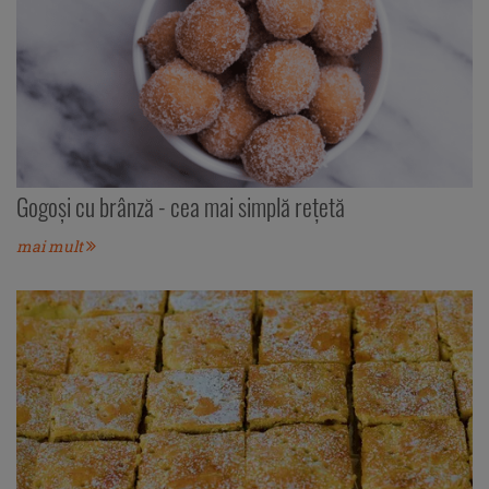
Gogoși cu brânză - cea mai simplă rețetă
mai mult