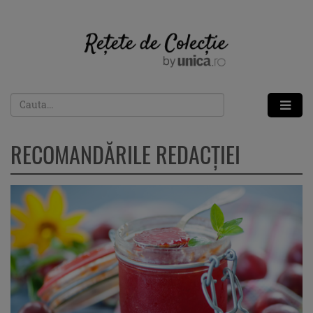
REȚETE
CULINARE
DE
COLECȚIE
BY
UNICA.RO
RECOMANDĂRILE REDACȚIEI