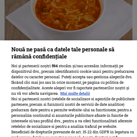
Nouă ne pasă ca datele tale personale să
Ciorbă de roșii cu tăiței de casă - rețeta tradițională pas
rămână confidențiale
cu pas. Simplă, gustoasă și aromată
Noi și partenerii noștri
594
stocăm și/sau accesăm informații pe
mai mult
dispozitivul dvs., precum identificatorii cookie unici pentru prelucrarea
datelor cu caracter personal. Puteți accepta sau gestiona alegerile dvs.
făcând clic mai jos sau în orice moment, pe pagina cu politica de
confidențialitate. Aceste alegeri vor fi raportate partenerilor noștri și
nu vă vor afecta navigarea.
Mai multe detalii
Noi si partenerii nostri (retelele de socializare si agentiile de publicitate
partenere, precum si furnizorii nostri de servicii de date analitice)
prelucram date pentru a permite website-ului sa functioneze, pentru a
personaliza continutul si anunturile publicitare afisate in functie de
interesele si/sau profilul dvs., pentru a va oferi functionalitati aferente
retelelor de socializare si pentru a analiza traficul pe website.
Beneficiati de drepturile prevazute de art. 15-22 din GDPR in legatura cu