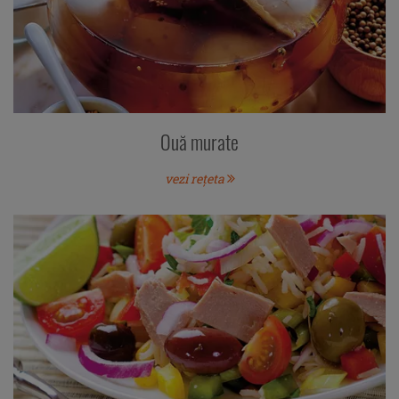
Ouă murate
vezi rețeta