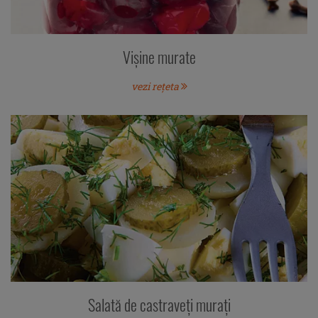
Vişine murate
vezi rețeta
Salată de castraveţi muraţi