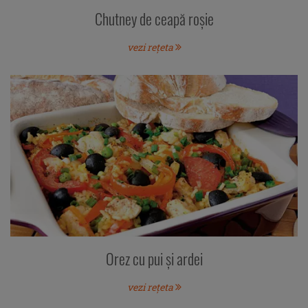
Chutney de ceapă roşie
vezi rețeta
Orez cu pui şi ardei
vezi rețeta