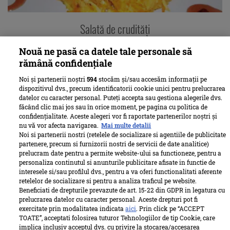
Salată de crudităţi
Nouă ne pasă ca datele tale personale să
vezi rețeta
rămână confidențiale
Noi și partenerii noștri
594
stocăm și/sau accesăm informații pe
dispozitivul dvs., precum identificatorii cookie unici pentru prelucrarea
datelor cu caracter personal. Puteți accepta sau gestiona alegerile dvs.
făcând clic mai jos sau în orice moment, pe pagina cu politica de
confidențialitate. Aceste alegeri vor fi raportate partenerilor noștri și
nu vă vor afecta navigarea.
Mai multe detalii
Noi si partenerii nostri (retelele de socializare si agentiile de publicitate
partenere, precum si furnizorii nostri de servicii de date analitice)
prelucram date pentru a permite website-ului sa functioneze, pentru a
personaliza continutul si anunturile publicitare afisate in functie de
interesele si/sau profilul dvs., pentru a va oferi functionalitati aferente
retelelor de socializare si pentru a analiza traficul pe website.
Beneficiati de drepturile prevazute de art. 15-22 din GDPR in legatura cu
prelucrarea datelor cu caracter personal. Aceste drepturi pot fi
exercitate prin modalitatea indicata
aici
. Prin click pe “ACCEPT
Pâine cu 6 cereale făcută la maşină
TOATE”, acceptati folosirea tuturor Tehnologiilor de tip Cookie, care
implica inclusiv acceptul dvs. cu privire la stocarea/accesarea