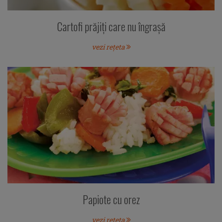
Cartofi prăjiţi care nu îngraşă
vezi rețeta
Papiote cu orez
vezi rețeta