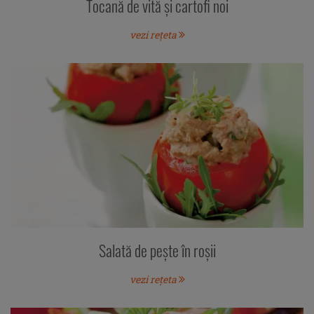
Tocană de vită şi cartofi noi
vezi rețeta
Salată de peşte în roşii
vezi rețeta