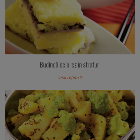
Budincă de orez în straturi
vezi rețeta