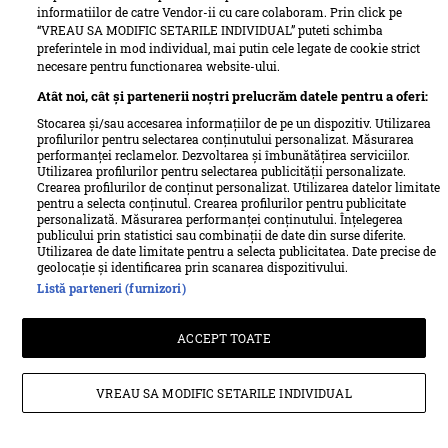
vezi rețeta
informatiilor de catre Vendor-ii cu care colaboram. Prin click pe
“VREAU SA MODIFIC SETARILE INDIVIDUAL” puteti schimba
preferintele in mod individual, mai putin cele legate de cookie strict
necesare pentru functionarea website-ului.
Atât noi, cât și partenerii noștri prelucrăm datele pentru a oferi:
Stocarea și/sau accesarea informațiilor de pe un dispozitiv. Utilizarea
profilurilor pentru selectarea conținutului personalizat. Măsurarea
performanței reclamelor. Dezvoltarea și îmbunătățirea serviciilor.
Utilizarea profilurilor pentru selectarea publicității personalizate.
Crearea profilurilor de conținut personalizat. Utilizarea datelor limitate
pentru a selecta conținutul. Crearea profilurilor pentru publicitate
personalizată. Măsurarea performanței conținutului. Înțelegerea
publicului prin statistici sau combinații de date din surse diferite.
Utilizarea de date limitate pentru a selecta publicitatea. Date precise de
geolocație și identificarea prin scanarea dispozitivului.
Listă parteneri (furnizori)
Salată de andive
ACCEPT TOATE
vezi rețeta
VREAU SA MODIFIC SETARILE INDIVIDUAL