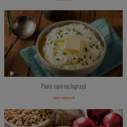
Piure care nu îngraşă
vezi rețeta